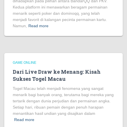
dihadapkan pada pilihan antara BandarQQ dan PKV.
Kedua platform ini menawarkan beragam permainan
menarik seperti poker dan dominoqq, yang telah
menjadi favorit di kalangan pecinta permainan kartu.
Namun,
Read more
GAME ONLINE
Dari Live Draw ke Menang: Kisah
Sukses Togel Macau
Togel Macau telah menjadi fenomena yang sangat
menarik bagi banyak orang, terutama bagi mereka yang
tertarik dengan dunia perjudian dan permainan angka.
Setiap hari, ribuan pemain dengan penuh harapan
menantikan hasil undian yang disajikan dalam
Read more