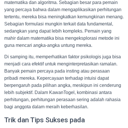
matematika dan algoritma. Sebagian besar para pemain
yang percaya bahwa dalam mengaplikasikan perhitungan
tertentu, mereka bisa meningkatkan kemungkinan menang.
Sebagian formulasi mungkin terkait data fundamental,
sedangkan yang dapat lebih kompleks. Pemain yang
mahir dalam matematika bisa mengeksplorasi metode ini
guna mencari angka-angka untung mereka.
Di samping itu, memperhatikan faktor psikologis juga bisa
menjadi cara efektif untuk menginterpretasikan ramalan.
Banyak pemain percaya pada insting atau perasaan
pribadi mereka. Kepercayaan terhadap intuisi dapat
berpengaruh pada pilihan angka, meskipun ini cenderung
lebih subjektif. Dalam KawanTogel, kombinasi antara
perhitungan, perhitungan perasaan sering adalah rahasia
bagi anggota dalam meraih keberhasilan.
Trik dan Tips Sukses pada