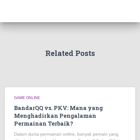
Related Posts
GAME ONLINE
BandarQQ vs. PKV: Mana yang
Menghadirkan Pengalaman
Permainan Terbaik?
Dalam dunia permainan online, banyak pemain yang