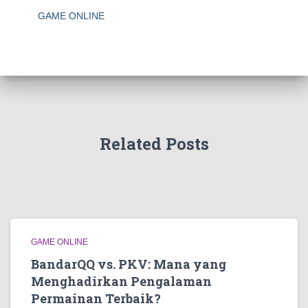
GAME ONLINE
Related Posts
GAME ONLINE
BandarQQ vs. PKV: Mana yang
Menghadirkan Pengalaman
Permainan Terbaik?