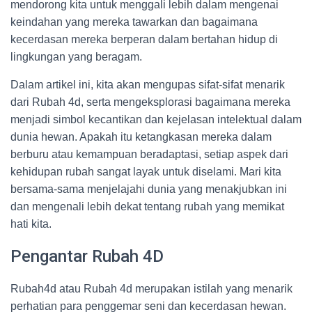
mendorong kita untuk menggali lebih dalam mengenai
keindahan yang mereka tawarkan dan bagaimana
kecerdasan mereka berperan dalam bertahan hidup di
lingkungan yang beragam.
Dalam artikel ini, kita akan mengupas sifat-sifat menarik
dari Rubah 4d, serta mengeksplorasi bagaimana mereka
menjadi simbol kecantikan dan kejelasan intelektual dalam
dunia hewan. Apakah itu ketangkasan mereka dalam
berburu atau kemampuan beradaptasi, setiap aspek dari
kehidupan rubah sangat layak untuk diselami. Mari kita
bersama-sama menjelajahi dunia yang menakjubkan ini
dan mengenali lebih dekat tentang rubah yang memikat
hati kita.
Pengantar Rubah 4D
Rubah4d atau Rubah 4d merupakan istilah yang menarik
perhatian para penggemar seni dan kecerdasan hewan.