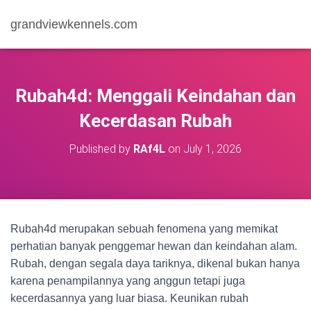
grandviewkennels.com
Rubah4d: Menggali Keindahan dan
Kecerdasan Rubah
Published by
RAf4L
on
July 1, 2026
Rubah4d merupakan sebuah fenomena yang memikat
perhatian banyak penggemar hewan dan keindahan alam.
Rubah, dengan segala daya tariknya, dikenal bukan hanya
karena penampilannya yang anggun tetapi juga
kecerdasannya yang luar biasa. Keunikan rubah