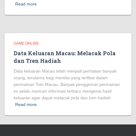
Read more
GAME ONLINE
Data Keluaran Macau: Melacak Pola
dan Tren Hadiah
Data keluaran Macau telah menjadi perhatian banyak
orang, terutama bagi mereka yang terlibat dalam
permainan Toto Macau. Banyak penggemar permainan
ini selalu mencari informasi terbaru mengenai hasil
keluaran agar dapat melacak pola dan tren hadiah
Read more