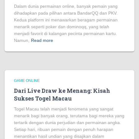
Dalam dunia permainan online, banyak pemain yang
dihadapkan pada pilihan antara BandarQQ dan PKV.
Kedua platform ini menawarkan beragam permainan
menarik seperti poker dan dominoqq, yang telah
menjadi favorit di kalangan pecinta permainan kartu.
Namun,
Read more
GAME ONLINE
Dari Live Draw ke Menang: Kisah
Sukses Togel Macau
Togel Macau telah menjadi fenomena yang sangat
menarik bagi banyak orang, terutama bagi mereka yang
tertarik dengan dunia perjudian dan permainan angka.
Setiap hari, ribuan pemain dengan penuh harapan
menantikan hasil undian yang disajikan dalam