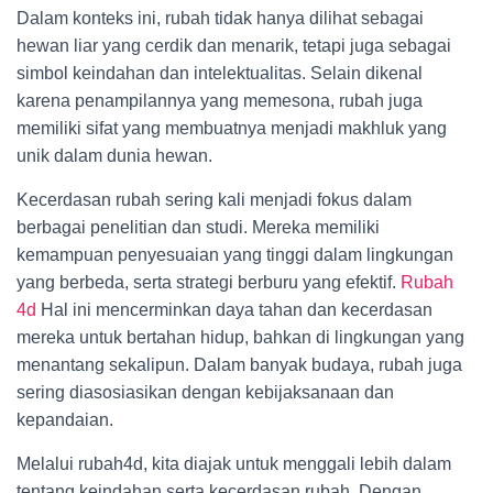
Dalam konteks ini, rubah tidak hanya dilihat sebagai
hewan liar yang cerdik dan menarik, tetapi juga sebagai
simbol keindahan dan intelektualitas. Selain dikenal
karena penampilannya yang memesona, rubah juga
memiliki sifat yang membuatnya menjadi makhluk yang
unik dalam dunia hewan.
Kecerdasan rubah sering kali menjadi fokus dalam
berbagai penelitian dan studi. Mereka memiliki
kemampuan penyesuaian yang tinggi dalam lingkungan
yang berbeda, serta strategi berburu yang efektif.
Rubah
4d
Hal ini mencerminkan daya tahan dan kecerdasan
mereka untuk bertahan hidup, bahkan di lingkungan yang
menantang sekalipun. Dalam banyak budaya, rubah juga
sering diasosiasikan dengan kebijaksanaan dan
kepandaian.
Melalui rubah4d, kita diajak untuk menggali lebih dalam
tentang keindahan serta kecerdasan rubah. Dengan