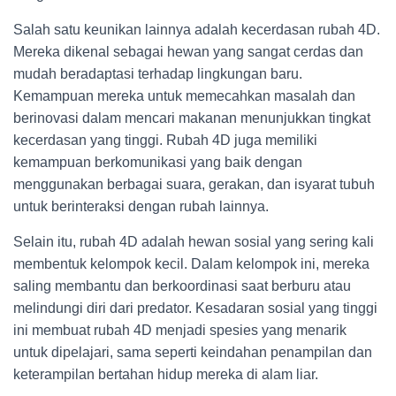
Salah satu keunikan lainnya adalah kecerdasan rubah 4D.
Mereka dikenal sebagai hewan yang sangat cerdas dan
mudah beradaptasi terhadap lingkungan baru.
Kemampuan mereka untuk memecahkan masalah dan
berinovasi dalam mencari makanan menunjukkan tingkat
kecerdasan yang tinggi. Rubah 4D juga memiliki
kemampuan berkomunikasi yang baik dengan
menggunakan berbagai suara, gerakan, dan isyarat tubuh
untuk berinteraksi dengan rubah lainnya.
Selain itu, rubah 4D adalah hewan sosial yang sering kali
membentuk kelompok kecil. Dalam kelompok ini, mereka
saling membantu dan berkoordinasi saat berburu atau
melindungi diri dari predator. Kesadaran sosial yang tinggi
ini membuat rubah 4D menjadi spesies yang menarik
untuk dipelajari, sama seperti keindahan penampilan dan
keterampilan bertahan hidup mereka di alam liar.