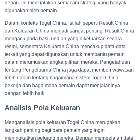
depan. Ini menciptakan semacam strategi yang banyak
digunakan oleh pemain.
Dalam konteks Togel China, istilah seperti Result China
dan Keluaran China menjadi sangat penting. Result China
mengacu pada hasil undian yang dikeluarkan secara
resmi, sementara Keluaran China mencakup data-data
terkait yang dapat digunakan untuk membantu pemain
dalam merumuskan angka pilihan mereka. Pengetahuan
tentang Pengeluarna China juga dapat memberi wawasan
lebih dalam tentang bagaimana sistem Togel China
bekerja dan bagaimana pemain dapat menjalaninya
dengan lebih baik.
Analisis Pola Keluaran
Menganalisis pola keluaran Togel China merupakan
langkah penting bagi para pemain yang ingin
meningkatkan peluang mereka. Dengan mempelajari data