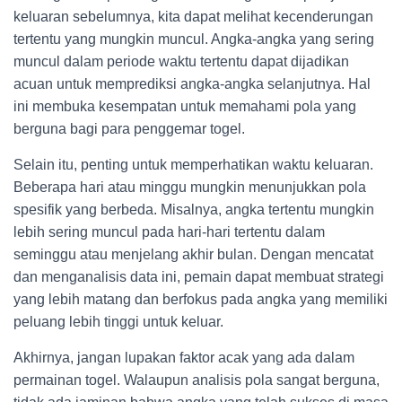
keluaran sebelumnya, kita dapat melihat kecenderungan
tertentu yang mungkin muncul. Angka-angka yang sering
muncul dalam periode waktu tertentu dapat dijadikan
acuan untuk memprediksi angka-angka selanjutnya. Hal
ini membuka kesempatan untuk memahami pola yang
berguna bagi para penggemar togel.
Selain itu, penting untuk memperhatikan waktu keluaran.
Beberapa hari atau minggu mungkin menunjukkan pola
spesifik yang berbeda. Misalnya, angka tertentu mungkin
lebih sering muncul pada hari-hari tertentu dalam
seminggu atau menjelang akhir bulan. Dengan mencatat
dan menganalisis data ini, pemain dapat membuat strategi
yang lebih matang dan berfokus pada angka yang memiliki
peluang lebih tinggi untuk keluar.
Akhirnya, jangan lupakan faktor acak yang ada dalam
permainan togel. Walaupun analisis pola sangat berguna,