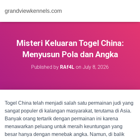
grandviewkennels.com
Misteri Keluaran Togel China:
Menyusun Pola dan Angka
Published by
RAf4L
on
July 8, 2026
Togel China telah menjadi salah satu permainan judi yang
sangat populer di kalangan masyarakat, terutama di Asia.
Banyak orang tertarik dengan permainan ini karena
menawarkan peluang untuk meraih keuntungan yang
besar hanya dengan menebak angka. Namun, di balik