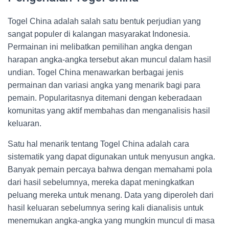
Togel China adalah salah satu bentuk perjudian yang
sangat populer di kalangan masyarakat Indonesia.
Permainan ini melibatkan pemilihan angka dengan
harapan angka-angka tersebut akan muncul dalam hasil
undian. Togel China menawarkan berbagai jenis
permainan dan variasi angka yang menarik bagi para
pemain. Popularitasnya ditemani dengan keberadaan
komunitas yang aktif membahas dan menganalisis hasil
keluaran.
Satu hal menarik tentang Togel China adalah cara
sistematik yang dapat digunakan untuk menyusun angka.
Banyak pemain percaya bahwa dengan memahami pola
dari hasil sebelumnya, mereka dapat meningkatkan
peluang mereka untuk menang. Data yang diperoleh dari
hasil keluaran sebelumnya sering kali dianalisis untuk
menemukan angka-angka yang mungkin muncul di masa