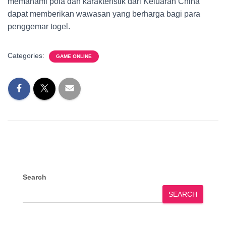
memahami pola dan karakteristik dari Keluaran China
dapat memberikan wawasan yang berharga bagi para
penggemar togel.
Categories:
GAME ONLINE
Search
SEARCH