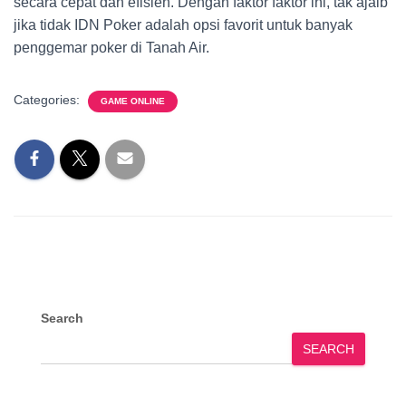
secara cepat dan efisien. Dengan faktor faktor ini, tak ajaib
jika tidak IDN Poker adalah opsi favorit untuk banyak
penggemar poker di Tanah Air.
Categories:
GAME ONLINE
Search
SEARCH