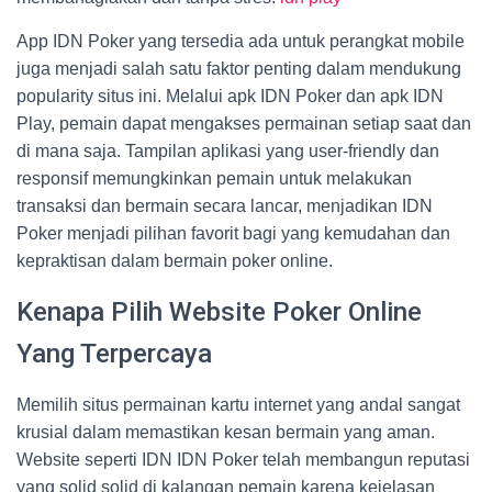
App IDN Poker yang tersedia ada untuk perangkat mobile
juga menjadi salah satu faktor penting dalam mendukung
popularity situs ini. Melalui apk IDN Poker dan apk IDN
Play, pemain dapat mengakses permainan setiap saat dan
di mana saja. Tampilan aplikasi yang user-friendly dan
responsif memungkinkan pemain untuk melakukan
transaksi dan bermain secara lancar, menjadikan IDN
Poker menjadi pilihan favorit bagi yang kemudahan dan
kepraktisan dalam bermain poker online.
Kenapa Pilih Website Poker Online
Yang Terpercaya
Memilih situs permainan kartu internet yang andal sangat
krusial dalam memastikan kesan bermain yang aman.
Website seperti IDN IDN Poker telah membangun reputasi
yang solid solid di kalangan pemain karena kejelasan