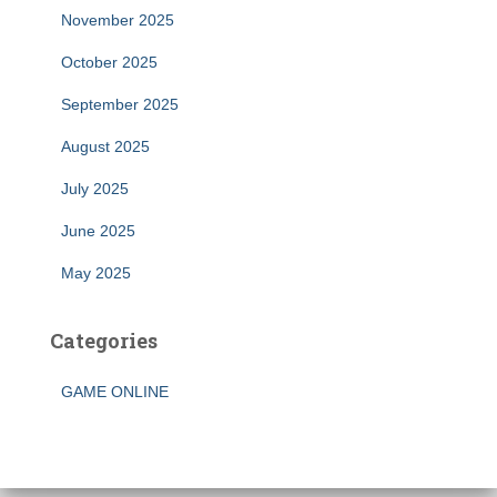
November 2025
October 2025
September 2025
August 2025
July 2025
June 2025
May 2025
Categories
GAME ONLINE