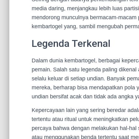
media daring, menjangkau lebih luas partisip
mendorong munculnya bermacam-macam pl
kembartogel yang, sambil mengubah permaina
Legenda Terkenal
Dalam dunia kembartogel, berbagai keperc
pemain. Salah satu legenda paling dikenal
selalu keluar di setiap undian. Banyak 
mereka, berharap bisa mendapatkan pola ya
undian bersifat acak dan tidak ada angka y
Kepercayaan lain yang sering beredar ad
tertentu atau ritual untuk meningkatkan p
percaya bahwa dengan melakukan hal-hal sp
atau menggunakan benda tertentu saat me