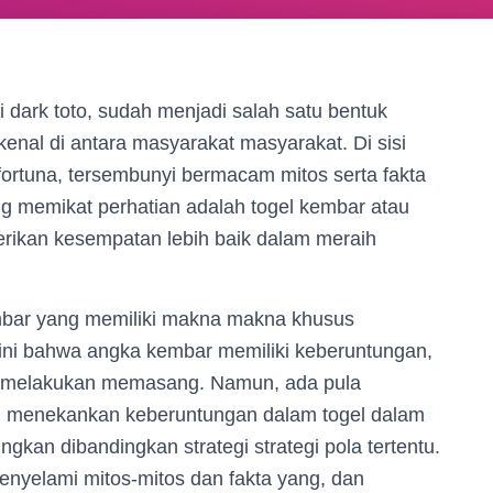
 dark toto, sudah menjadi salah satu bentuk
enal di antara masyarakat masyarakat. Di sisi
rtuna, tersembunyi bermacam mitos serta fakta
ng memikat perhatian adalah togel kembar atau
rikan kesempatan lebih baik dalam meraih
mbar yang memiliki makna makna khusus
ini bahwa angka kembar memiliki keberuntungan,
t melakukan memasang. Namun, ada pula
 menekankan keberuntungan dalam togel dalam
gkan dibandingkan strategi strategi pola tertentu.
 menyelami mitos-mitos dan fakta yang, dan