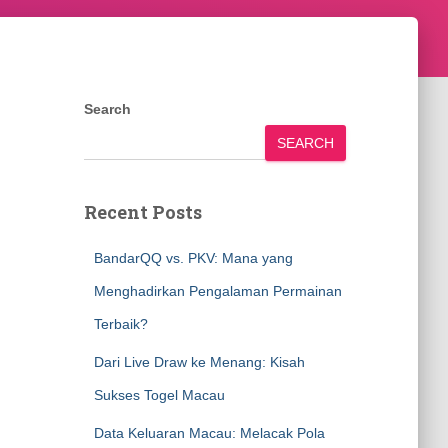
Search
SEARCH
Recent Posts
BandarQQ vs. PKV: Mana yang
Menghadirkan Pengalaman Permainan
Terbaik?
Dari Live Draw ke Menang: Kisah
Sukses Togel Macau
Data Keluaran Macau: Melacak Pola