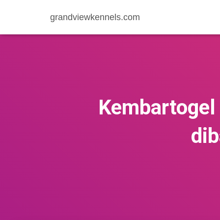
grandviewkennels.com
Kembartogel 
dib