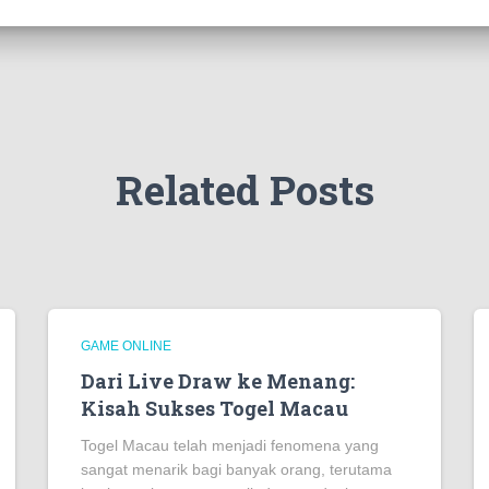
Related Posts
GAME ONLINE
Dari Live Draw ke Menang:
Kisah Sukses Togel Macau
Togel Macau telah menjadi fenomena yang
sangat menarik bagi banyak orang, terutama