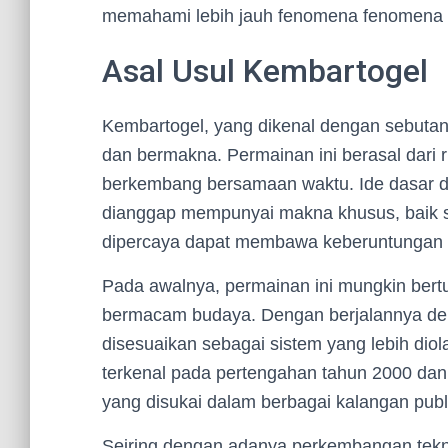
memahami lebih jauh fenomena fenomena me
Asal Usul Kembartogel
Kembartogel, yang dikenal dengan sebutan
dan bermakna. Permainan ini berasal dari r
berkembang bersamaan waktu. Ide dasar da
dianggap mempunyai makna khusus, baik se
dipercaya dapat membawa keberuntungan 
Pada awalnya, permainan ini mungkin bert
bermacam budaya. Dengan berjalannya de
disesuaikan sebagai sistem yang lebih diola
terkenal pada pertengahan tahun 2000 dan 
yang disukai dalam berbagai kalangan publ
Seiring dengan adanya perkembangan teknik