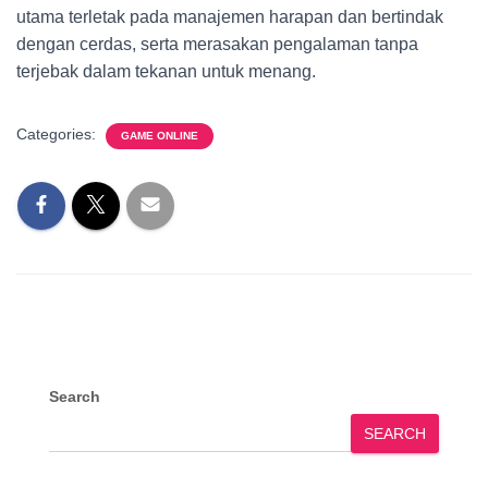
utama terletak pada manajemen harapan dan bertindak
dengan cerdas, serta merasakan pengalaman tanpa
terjebak dalam tekanan untuk menang.
Categories:
GAME ONLINE
Search
SEARCH