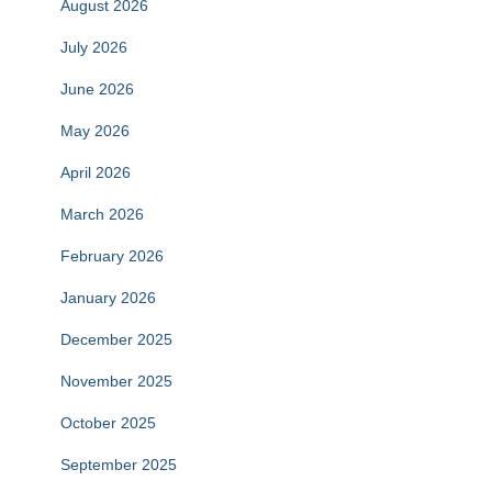
August 2026
July 2026
June 2026
May 2026
April 2026
March 2026
February 2026
January 2026
December 2025
November 2025
October 2025
September 2025