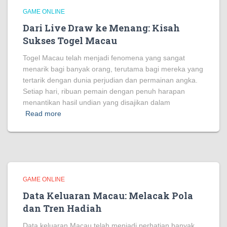
GAME ONLINE
Dari Live Draw ke Menang: Kisah
Sukses Togel Macau
Togel Macau telah menjadi fenomena yang sangat
menarik bagi banyak orang, terutama bagi mereka yang
tertarik dengan dunia perjudian dan permainan angka.
Setiap hari, ribuan pemain dengan penuh harapan
menantikan hasil undian yang disajikan dalam
Read more
GAME ONLINE
Data Keluaran Macau: Melacak Pola
dan Tren Hadiah
Data keluaran Macau telah menjadi perhatian banyak