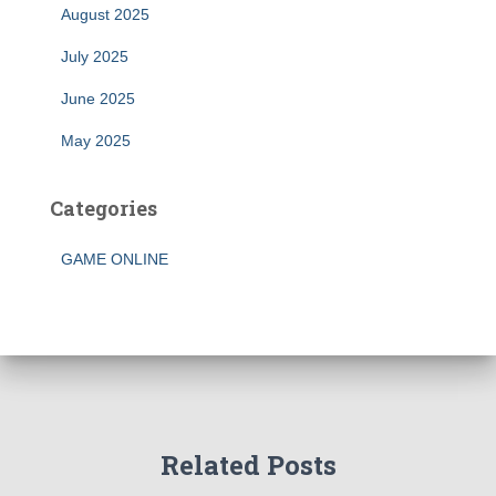
August 2025
July 2025
June 2025
May 2025
Categories
GAME ONLINE
Related Posts