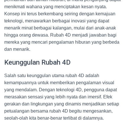
menikmati wahana yang menciptakan kesan nyata.
Konsep ini terus berkembang seiring dengan kemajuan
teknologi, menawarkan berbagai inovasi yang dapat
menarik minat berbagai kalangan, mulai dari anak-anak
hingga orang dewasa. Rubah 4D menjadi jawaban bagi
mereka yang mencari pengalaman hiburan yang berbeda
dan menarik.
Keunggulan Rubah 4D
Salah satu keunggulan utama rubah 4D adalah
kemampuannya untuk memberikan pengalaman visual
yang mendalam. Dengan teknologi 4D, pengguna dapat
merasakan sensasi yang lebih nyata dan imersif. Efek
gerakan dan lingkungan yang dinamis menjadikan setiap
petualangan bersama rubah 4D begitu mengesankan,
seolah-olah kita benar-benar terlibat di dalamnya.