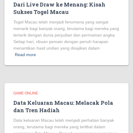
Dari Live Draw ke Menang: Kisah
Sukses Togel Macau
Togel Macau telah menjadi fenomena yang sangat
menarik bagi banyak orang, terutama bagi mereka yang
tertarik dengan dunia perjudian dan permainan angka.
Setiap hari, ribuan pemain dengan penuh harapan
menantikan hasil undian yang disajikan dalam
Read more
GAME ONLINE
Data Keluaran Macau: Melacak Pola
dan Tren Hadiah
Data keluaran Macau telah menjadi perhatian banyak
orang, terutama bagi mereka yang terlibat dalam