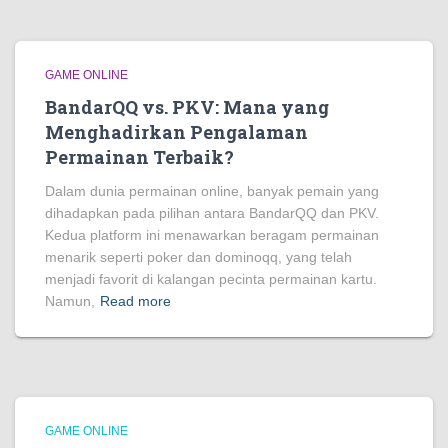
GAME ONLINE
BandarQQ vs. PKV: Mana yang
Menghadirkan Pengalaman
Permainan Terbaik?
Dalam dunia permainan online, banyak pemain yang
dihadapkan pada pilihan antara BandarQQ dan PKV.
Kedua platform ini menawarkan beragam permainan
menarik seperti poker dan dominoqq, yang telah
menjadi favorit di kalangan pecinta permainan kartu.
Namun,
Read more
GAME ONLINE