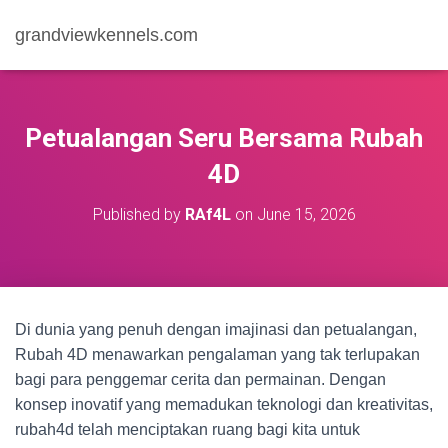
grandviewkennels.com
Petualangan Seru Bersama Rubah
4D
Published by
RAf4L
on
June 15, 2026
Di dunia yang penuh dengan imajinasi dan petualangan,
Rubah 4D menawarkan pengalaman yang tak terlupakan
bagi para penggemar cerita dan permainan. Dengan
konsep inovatif yang memadukan teknologi dan kreativitas,
rubah4d telah menciptakan ruang bagi kita untuk