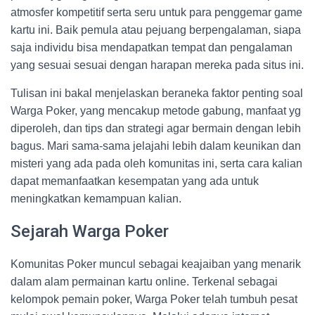
atmosfer kompetitif serta seru untuk para penggemar game
kartu ini. Baik pemula atau pejuang berpengalaman, siapa
saja individu bisa mendapatkan tempat dan pengalaman
yang sesuai sesuai dengan harapan mereka pada situs ini.
Tulisan ini bakal menjelaskan beraneka faktor penting soal
Warga Poker, yang mencakup metode gabung, manfaat yg
diperoleh, dan tips dan strategi agar bermain dengan lebih
bagus. Mari sama-sama jelajahi lebih dalam keunikan dan
misteri yang ada pada oleh komunitas ini, serta cara kalian
dapat memanfaatkan kesempatan yang ada untuk
meningkatkan kemampuan kalian.
Sejarah Warga Poker
Komunitas Poker muncul sebagai keajaiban yang menarik
dalam alam permainan kartu online. Terkenal sebagai
kelompok pemain poker, Warga Poker telah tumbuh pesat