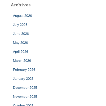
Archives
August 2026
July 2026
June 2026
May 2026
April 2026
March 2026
February 2026
January 2026
December 2025
November 2025
October 2025