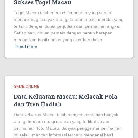
Sukses Togel Macau
Togel Macau telah menjadi fenomena yang sangat
menarik bagi banyak orang, terutama bagi mereka yang
tertarik dengan dunia perjudian dan permainan angka.
Setiap hari, ribuan pemain dengan penuh harapan
menantikan hasil undian yang disajikan dalam
Read more
GAME ONLINE
Data Keluaran Macau: Melacak Pola
dan Tren Hadiah
Data keluaran Macau telah menjadi perhatian banyak
orang, terutama bagi mereka yang terlibat dalam
permainan Toto Macau. Banyak penggemar permainan
ini selalu mencari informasi terbaru mengenai hasil