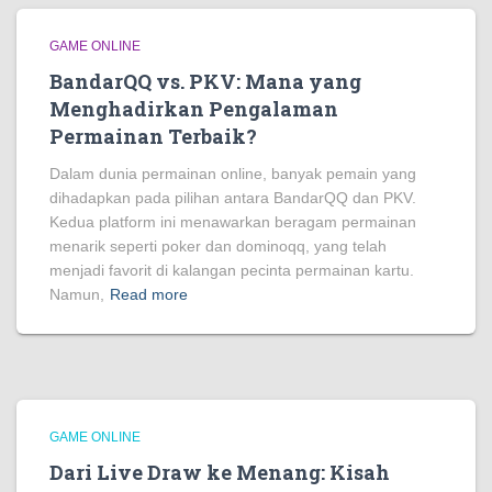
GAME ONLINE
BandarQQ vs. PKV: Mana yang
Menghadirkan Pengalaman
Permainan Terbaik?
Dalam dunia permainan online, banyak pemain yang
dihadapkan pada pilihan antara BandarQQ dan PKV.
Kedua platform ini menawarkan beragam permainan
menarik seperti poker dan dominoqq, yang telah
menjadi favorit di kalangan pecinta permainan kartu.
Namun,
Read more
GAME ONLINE
Dari Live Draw ke Menang: Kisah