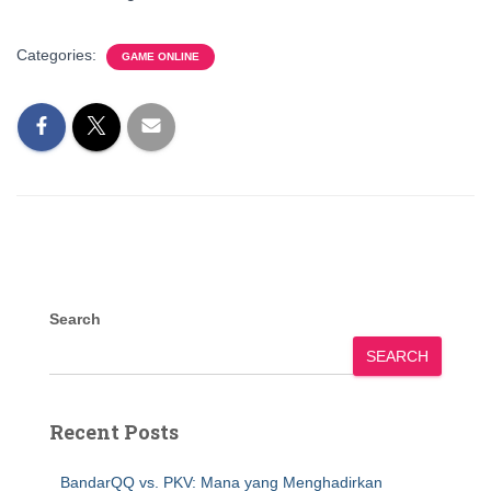
Categories:
GAME ONLINE
Search
SEARCH
Recent Posts
BandarQQ vs. PKV: Mana yang Menghadirkan