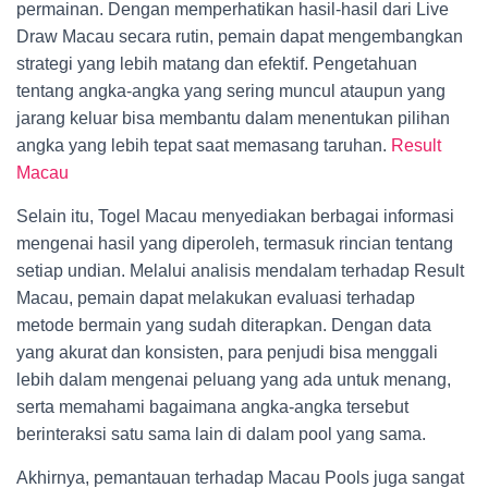
permainan. Dengan memperhatikan hasil-hasil dari Live
Draw Macau secara rutin, pemain dapat mengembangkan
strategi yang lebih matang dan efektif. Pengetahuan
tentang angka-angka yang sering muncul ataupun yang
jarang keluar bisa membantu dalam menentukan pilihan
angka yang lebih tepat saat memasang taruhan.
Result
Macau
Selain itu, Togel Macau menyediakan berbagai informasi
mengenai hasil yang diperoleh, termasuk rincian tentang
setiap undian. Melalui analisis mendalam terhadap Result
Macau, pemain dapat melakukan evaluasi terhadap
metode bermain yang sudah diterapkan. Dengan data
yang akurat dan konsisten, para penjudi bisa menggali
lebih dalam mengenai peluang yang ada untuk menang,
serta memahami bagaimana angka-angka tersebut
berinteraksi satu sama lain di dalam pool yang sama.
Akhirnya, pemantauan terhadap Macau Pools juga sangat