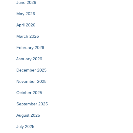
June 2026
May 2026
April 2026
March 2026
February 2026
January 2026
December 2025
November 2025
October 2025
September 2025
August 2025
July 2025