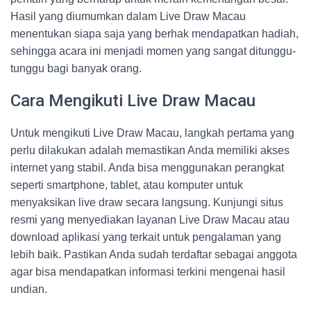
Hasil yang diumumkan dalam Live Draw Macau
menentukan siapa saja yang berhak mendapatkan hadiah,
sehingga acara ini menjadi momen yang sangat ditunggu-
tunggu bagi banyak orang.
Cara Mengikuti Live Draw Macau
Untuk mengikuti Live Draw Macau, langkah pertama yang
perlu dilakukan adalah memastikan Anda memiliki akses
internet yang stabil. Anda bisa menggunakan perangkat
seperti smartphone, tablet, atau komputer untuk
menyaksikan live draw secara langsung. Kunjungi situs
resmi yang menyediakan layanan Live Draw Macau atau
download aplikasi yang terkait untuk pengalaman yang
lebih baik. Pastikan Anda sudah terdaftar sebagai anggota
agar bisa mendapatkan informasi terkini mengenai hasil
undian.