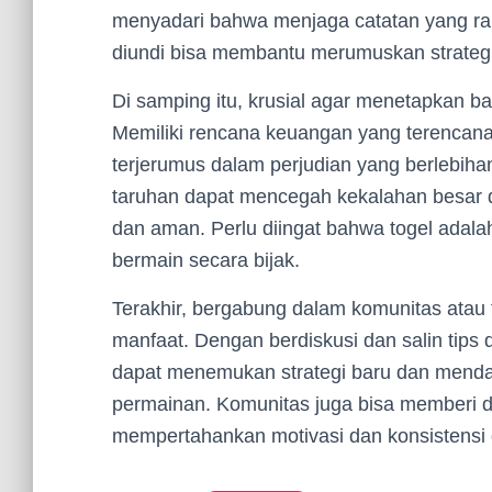
menyadari bahwa menjaga catatan yang ra
diundi bisa membantu merumuskan strategi
Di samping itu, krusial agar menetapkan b
Memiliki rencana keuangan yang terencan
terjerumus dalam perjudian yang berlebiha
taruhan dapat mencegah kekalahan besar 
dan aman. Perlu diingat bahwa togel adala
bermain secara bijak.
Terakhir, bergabung dalam komunitas atau
manfaat. Dengan berdiskusi dan salin tip
dapat menemukan strategi baru dan menda
permainan. Komunitas juga bisa memberi d
mempertahankan motivasi dan konsistensi