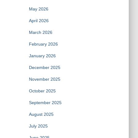
May 2026
April 2026
March 2026
February 2026
January 2026
December 2025
November 2025
October 2025
September 2025
August 2025
July 2025
June 2025