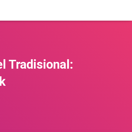
 Tradisional:
k