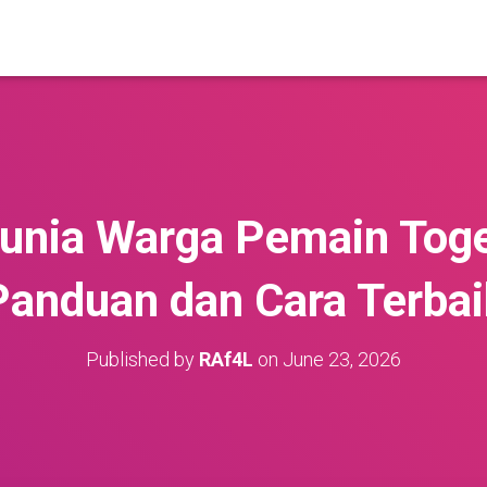
ia Warga Pemain Togel
Panduan dan Cara Terbai
Published by
RAf4L
on
June 23, 2026