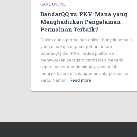
GAME ONLINE
BandarQQ vs. PKV: Mana yang
Menghadirkan Pengalaman
Permainan Terbaik?
Dalam dunia permainan online, banyak pemain
yang dihadapkan pada pilihan antara
BandarQQ dan PKV. Kedua platform ini
menawarkan beragam permainan menarik
seperti poker dan dominoqq, yang telah
menjadi favorit di kalangan pecinta permainan
kartu. Namun,
Read more