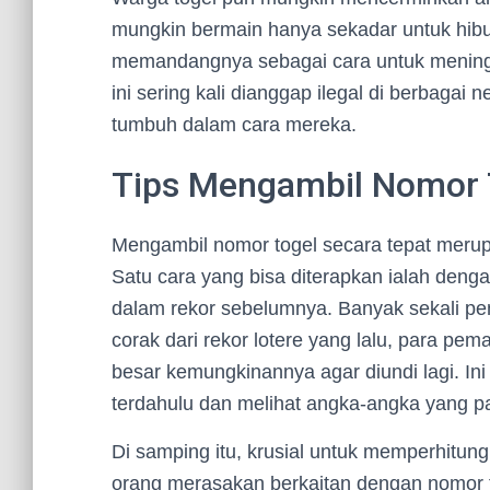
mungkin bermain hanya sekadar untuk hib
memandangnya sebagai cara untuk meningk
ini sering kali dianggap ilegal di berbagai
tumbuh dalam cara mereka.
Tips Mengambil Nomor 
Mengambil nomor togel secara tepat merupa
Satu cara yang bisa diterapkan ialah den
dalam rekor sebelumnya. Banyak sekali pe
corak dari rekor lotere yang lalu, para pem
besar kemungkinannya agar diundi lagi. Ini
terdahulu dan melihat angka-angka yang pa
Di samping itu, krusial untuk memperhitun
orang merasakan berkaitan dengan nomor te