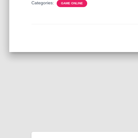
Categories:
GAME ONLINE