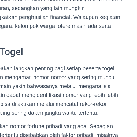
uran, sedangkan yang lain mungkin
atkan penghasilan financial. Walaupun kegiatan
 negara, kelompok warga lotere masih ada serta
Togel
kan langkah penting bagi setiap peserta togel.
gan mengamati nomor-nomor yang sering muncul
main yakin bahwasanya melalui menganalisis
ain dapat mengidentifikasi nomor yang lebih lebih
 bisa dilakukan melalui mencatat rekor-rekor
ling sering dalam jangka waktu tertentu.
gkan nomor fortune pribadi yang ada. Sebagian
rtentu disebabkan oleh faktor pribadi, misalnya