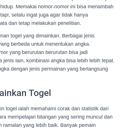
lam hidup. Memakai nomor-nomor ini bisa menambah
api, selalu ingat juga agar tidak hanya
a dan tetap melakukan penelitian.
inan togel yang dimainkan. Berbagai jenis
ang berbeda untuk menentukan angka.
or yang berurutan berurutan bisa jadi
nis lain, kombinasi angka bisa lebih lebih tepat.
angka dengan jenis permainan yang berlangsung
ainkan Togel
in togel ialah memahami corak dan statistik dari
ra mempelajari bilangan yang sering muncul dan
 ramalan yang lebih baik. Banyak pemain