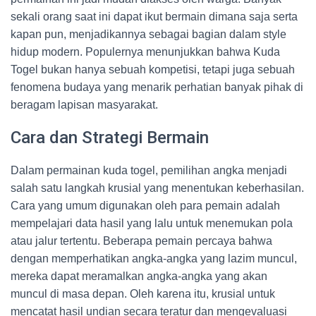
sekali orang saat ini dapat ikut bermain dimana saja serta
kapan pun, menjadikannya sebagai bagian dalam style
hidup modern. Populernya menunjukkan bahwa Kuda
Togel bukan hanya sebuah kompetisi, tetapi juga sebuah
fenomena budaya yang menarik perhatian banyak pihak di
beragam lapisan masyarakat.
Cara dan Strategi Bermain
Dalam permainan kuda togel, pemilihan angka menjadi
salah satu langkah krusial yang menentukan keberhasilan.
Cara yang umum digunakan oleh para pemain adalah
mempelajari data hasil yang lalu untuk menemukan pola
atau jalur tertentu. Beberapa pemain percaya bahwa
dengan memperhatikan angka-angka yang lazim muncul,
mereka dapat meramalkan angka-angka yang akan
muncul di masa depan. Oleh karena itu, krusial untuk
mencatat hasil undian secara teratur dan mengevaluasi