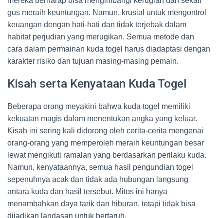
mereka berharap bisa mengimbangi kerugian dan sekali
gus meraih keuntungan. Namun, krusial untuk mengontrol
keuangan dengan hati-hati dan tidak terjebak dalam
habitat perjudian yang merugikan. Semua metode dan
cara dalam permainan kuda togel harus diadaptasi dengan
karakter risiko dan tujuan masing-masing pemain.
Kisah serta Kenyataan Kuda Togel
Beberapa orang meyakini bahwa kuda togel memiliki
kekuatan magis dalam menentukan angka yang keluar.
Kisah ini sering kali didorong oleh cerita-cerita mengenai
orang-orang yang memperoleh meraih keuntungan besar
lewat mengikuti ramalan yang berdasarkan perilaku kuda.
Namun, kenyataannya, semua hasil pengundian togel
sepenuhnya acak dan tidak ada hubungan langsung
antara kuda dan hasil tersebut. Mitos ini hanya
menambahkan daya tarik dan hiburan, tetapi tidak bisa
dijadikan landasan untuk bertaruh.