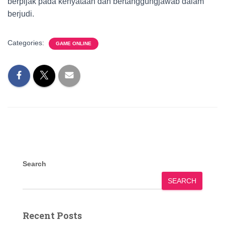
berpijak pada kenyataan dan bertanggungjawab dalam
berjudi.
Categories:
GAME ONLINE
Search
SEARCH
Recent Posts