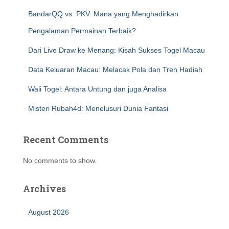
BandarQQ vs. PKV: Mana yang Menghadirkan
Pengalaman Permainan Terbaik?
Dari Live Draw ke Menang: Kisah Sukses Togel Macau
Data Keluaran Macau: Melacak Pola dan Tren Hadiah
Wali Togel: Antara Untung dan juga Analisa
Misteri Rubah4d: Menelusuri Dunia Fantasi
Recent Comments
No comments to show.
Archives
August 2026