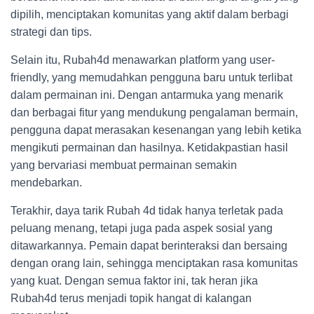
dipilih, menciptakan komunitas yang aktif dalam berbagi
strategi dan tips.
Selain itu, Rubah4d menawarkan platform yang user-
friendly, yang memudahkan pengguna baru untuk terlibat
dalam permainan ini. Dengan antarmuka yang menarik
dan berbagai fitur yang mendukung pengalaman bermain,
pengguna dapat merasakan kesenangan yang lebih ketika
mengikuti permainan dan hasilnya. Ketidakpastian hasil
yang bervariasi membuat permainan semakin
mendebarkan.
Terakhir, daya tarik Rubah 4d tidak hanya terletak pada
peluang menang, tetapi juga pada aspek sosial yang
ditawarkannya. Pemain dapat berinteraksi dan bersaing
dengan orang lain, sehingga menciptakan rasa komunitas
yang kuat. Dengan semua faktor ini, tak heran jika
Rubah4d terus menjadi topik hangat di kalangan