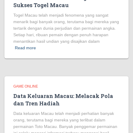
Sukses Togel Macau
Togel Macau telah menjadi fenomena yang sangat
menarik bagi banyak orang, terutama bagi mereka yang
tertarik dengan dunia perjudian dan permainan angka.
Setiap hari, ribuan pemain dengan penuh harapan
menantikan hasil undian yang disajikan dalam
Read more
GAME ONLINE
Data Keluaran Macau: Melacak Pola
dan Tren Hadiah
Data keluaran Macau telah menjadi perhatian banyak
orang, terutama bagi mereka yang terlibat dalam
permainan Toto Macau. Banyak penggemar permainan