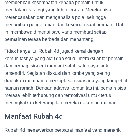
memberikan kesempatan kepada pemain untuk
mendalami strategi yang lebih terarah. Mereka bisa
merencanakan dan menganalisis pola, sehingga
menambah pengalaman dan keseruan saat bermain. Hal
ini membawa dimensi baru yang membuat setiap
permainan terasa berbeda dan menantang.
Tidak hanya itu, Rubah 4d juga dikenal dengan
komunitasnya yang aktif dan solid. Interaksi antar pemain
dan berbagi strategi menjadi salah satu daya tarik
tersendiri. Kegiatan diskusi dan lomba yang sering
diadakan membantu menciptakan suasana yang kompetitif
namun ramah. Dengan adanya komunitas ini, pemain bisa
merasa lebih terhubung dan termotivasi untuk terus
meningkatkan keterampilan mereka dalam permainan.
Manfaat Rubah 4d
Rubah 4d menawarkan berbagai manfaat yang menarik