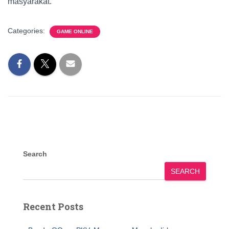
masyarakat.
Categories:
GAME ONLINE
Search
SEARCH
Recent Posts