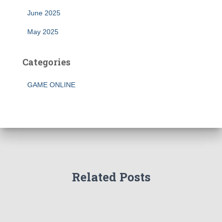
June 2025
May 2025
Categories
GAME ONLINE
Related Posts