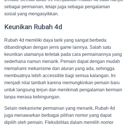
sebagai permainan, tetapi juga sebagai pengalaman
sosial yang mengasyikkan.
Keunikan Rubah 4d
Rubah 4d memiliki daya tarik yang sangat berbeda
dibandingkan dengan jenis game lainnya. Salah satu
keunikan utamanya terletak pada cara permainannya yang
sederhana namun menarik. Pemain dapat dengan mudah
memahami mekanisme dan aturan yang ada, sehingga
membuatnya lebih accessible bagi semua kalangan. Ini
menjadi nilai tambah karena memungkinkan pemain baru
untuk langsung terjun dan menikmati pengalaman bermain
tanpa merasa kebingungan.
Selain mekanisme permainan yang menarik, Rubah 4d
juga menawarkan berbagai pilihan nomor yang dapat
dipilih oleh pemain. Fleksibilitas dalam memilih nomor