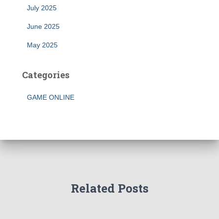
July 2025
June 2025
May 2025
Categories
GAME ONLINE
Related Posts