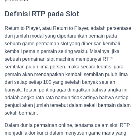
Definisi RTP pada Slot
Return to Player, atau Return to Player, adalah persentase
dari jumlah modal yang dipertaruhkan pemain pada
sebuah game permainan slot yang diberikan kembali
kembali pemain pemain seiring waktu. Misalnya, jika
sebuah permainan slot machine mempunyai RTP
sembilan puluh lima persen, maka secara teoritis, para
pemain akan mendapatkan kembali sembilan puluh lima
dari setiap setiap 100 yang setelah banyak setelah
banyak. Tetapi, penting agar diingatkan bahwa angka ini
adalah angka rata-rata namun tidak artinya bahwa setiap
penjudi akan jumlah tersebut dalam sekali bermain dalam
sekali bermain.
Dalam dunia permainan online, terutama dalam slot, RTP
menjadi faktor kunci dalam menyusun game mana yang