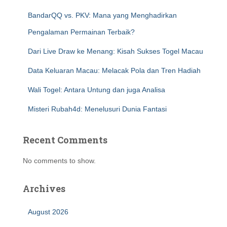
BandarQQ vs. PKV: Mana yang Menghadirkan
Pengalaman Permainan Terbaik?
Dari Live Draw ke Menang: Kisah Sukses Togel Macau
Data Keluaran Macau: Melacak Pola dan Tren Hadiah
Wali Togel: Antara Untung dan juga Analisa
Misteri Rubah4d: Menelusuri Dunia Fantasi
Recent Comments
No comments to show.
Archives
August 2026