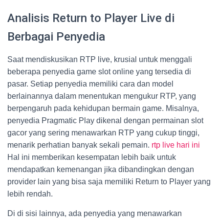
Analisis Return to Player Live di
Berbagai Penyedia
Saat mendiskusikan RTP live, krusial untuk menggali
beberapa penyedia game slot online yang tersedia di
pasar. Setiap penyedia memiliki cara dan model
berlainannya dalam menentukan mengukur RTP, yang
berpengaruh pada kehidupan bermain game. Misalnya,
penyedia Pragmatic Play dikenal dengan permainan slot
gacor yang sering menawarkan RTP yang cukup tinggi,
menarik perhatian banyak sekali pemain.
rtp live hari ini
Hal ini memberikan kesempatan lebih baik untuk
mendapatkan kemenangan jika dibandingkan dengan
provider lain yang bisa saja memiliki Return to Player yang
lebih rendah.
Di di sisi lainnya, ada penyedia yang menawarkan