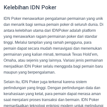
Kelebihan IDN Poker
IDN Poker menawarkan pengalaman permainan yang unik
dan menarik bagi semua pemain poker di seluruh dunia. Di
antara kelebihan utama dari IDNPoker adalah platform
yang menawarkan ragam permainan poker dari standar
tinggi. Melalui tampilan yang ramah pengguna, para
pemain dapat secara mudah menavigasi dan menemukan
permainan yang kalian minati, termasuk Texas Hold’em,
Omaha, atau sejenis yang lainnya. Variasi jenis permainan
menjadikan IDN Poker selalu menggoda bagi pemain baru
maupun yang berpengalaman.
Selain itu, IDN Poker juga terkenal karena sistem
perlindungan yang tinggi. Dengan perlindungan data dan
kerahasiaan yang ketat, para pemain dapat merasa aman
saat menjalani proses transaksi dan bermain. IDN Poker
memanfaatkan teknologi enkripsi modern untuk melindungi