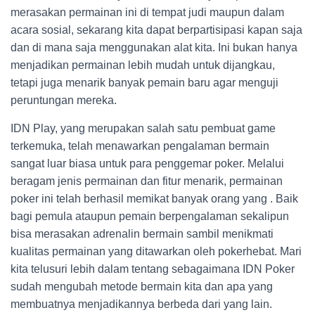
merasakan permainan ini di tempat judi maupun dalam
acara sosial, sekarang kita dapat berpartisipasi kapan saja
dan di mana saja menggunakan alat kita. Ini bukan hanya
menjadikan permainan lebih mudah untuk dijangkau,
tetapi juga menarik banyak pemain baru agar menguji
peruntungan mereka.
IDN Play, yang merupakan salah satu pembuat game
terkemuka, telah menawarkan pengalaman bermain
sangat luar biasa untuk para penggemar poker. Melalui
beragam jenis permainan dan fitur menarik, permainan
poker ini telah berhasil memikat banyak orang yang . Baik
bagi pemula ataupun pemain berpengalaman sekalipun
bisa merasakan adrenalin bermain sambil menikmati
kualitas permainan yang ditawarkan oleh pokerhebat. Mari
kita telusuri lebih dalam tentang sebagaimana IDN Poker
sudah mengubah metode bermain kita dan apa yang
membuatnya menjadikannya berbeda dari yang lain.