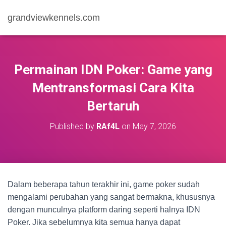
grandviewkennels.com
Permainan IDN Poker: Game yang
Mentransformasi Cara Kita
Bertaruh
Published by
RAf4L
on
May 7, 2026
Dalam beberapa tahun terakhir ini, game poker sudah
mengalami perubahan yang sangat bermakna, khususnya
dengan munculnya platform daring seperti halnya IDN
Poker. Jika sebelumnya kita semua hanya dapat