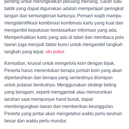
penting untuk meningkatkan peluang menang. Salah satu
taktik yang dapat digunakan adalah mempelajari peringkat
tangan dan kemungkinan kartunya. Pemain wajib mampu
mengidentifikasi kombinasi kombinasi kartu yang kuat dan
mengambil keputusan berdasarkan informasi yang ada.
Memperhatikan kartu yang ada di tabel dan membaca pola
lawan juga menjadi faktor kunci untuk mengambil langkah
langkah yang tepat.
idn poker
Kemudian, krusial untuk mengelola koin dengan bijak.
Peserta harus menentukan berapa jumlah koin yang akan
dipertaruhkan dan berapa yang semestinya disimpan
untuk putaran berikutnya. Menggunakan strategi beting
yang beragam, seperti menggertak atau menurunkan
taruhan saat mempunyai hand buruk, dapat
membingungkan lawan dan memberikan keunggulan.
Peserta yang pintar akan mengetahui waktu perlu taruhan
besar dan waktu perlu mundur.