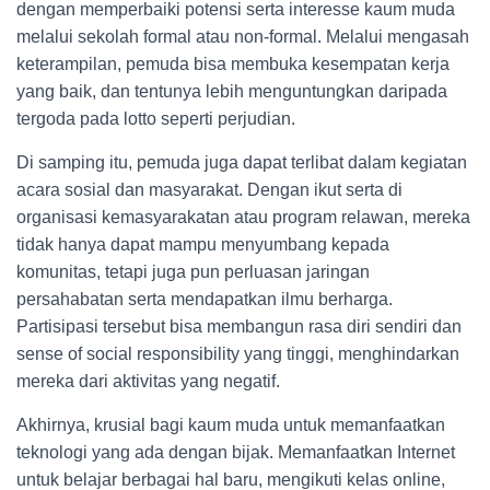
dengan memperbaiki potensi serta interesse kaum muda
melalui sekolah formal atau non-formal. Melalui mengasah
keterampilan, pemuda bisa membuka kesempatan kerja
yang baik, dan tentunya lebih menguntungkan daripada
tergoda pada lotto seperti perjudian.
Di samping itu, pemuda juga dapat terlibat dalam kegiatan
acara sosial dan masyarakat. Dengan ikut serta di
organisasi kemasyarakatan atau program relawan, mereka
tidak hanya dapat mampu menyumbang kepada
komunitas, tetapi juga pun perluasan jaringan
persahabatan serta mendapatkan ilmu berharga.
Partisipasi tersebut bisa membangun rasa diri sendiri dan
sense of social responsibility yang tinggi, menghindarkan
mereka dari aktivitas yang negatif.
Akhirnya, krusial bagi kaum muda untuk memanfaatkan
teknologi yang ada dengan bijak. Memanfaatkan Internet
untuk belajar berbagai hal baru, mengikuti kelas online,