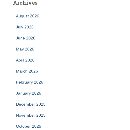
Archives
August 2026
July 2026
June 2026
May 2026
April 2026
March 2026
February 2026
January 2026
December 2025
November 2025
October 2025