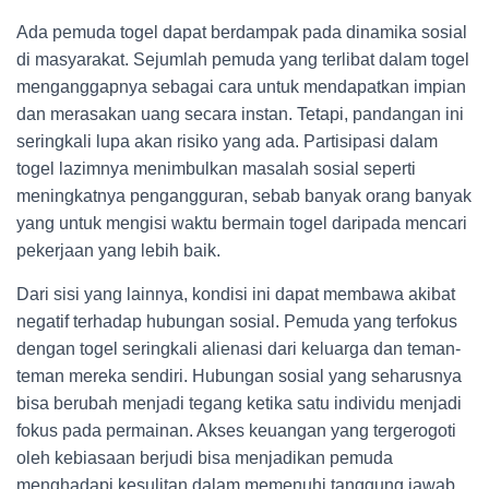
Ada pemuda togel dapat berdampak pada dinamika sosial
di masyarakat. Sejumlah pemuda yang terlibat dalam togel
menganggapnya sebagai cara untuk mendapatkan impian
dan merasakan uang secara instan. Tetapi, pandangan ini
seringkali lupa akan risiko yang ada. Partisipasi dalam
togel lazimnya menimbulkan masalah sosial seperti
meningkatnya pengangguran, sebab banyak orang banyak
yang untuk mengisi waktu bermain togel daripada mencari
pekerjaan yang lebih baik.
Dari sisi yang lainnya, kondisi ini dapat membawa akibat
negatif terhadap hubungan sosial. Pemuda yang terfokus
dengan togel seringkali alienasi dari keluarga dan teman-
teman mereka sendiri. Hubungan sosial yang seharusnya
bisa berubah menjadi tegang ketika satu individu menjadi
fokus pada permainan. Akses keuangan yang tergerogoti
oleh kebiasaan berjudi bisa menjadikan pemuda
menghadapi kesulitan dalam memenuhi tanggung jawab