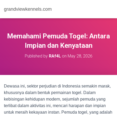
grandviewkennels.com
Memahami Pemuda Togel: Antara
Impian dan Kenyataan
Published by
RAf4L
on
May 28, 2026
Dewasa ini, sektor perjudian di Indonesia semakin marak,
khususnya dalam bentuk permainan togel. Dalam
kebisingan kehidupan modern, sejumlah pemuda yang
terlibat dalam aktivitas ini, mencari harapan dan impian
untuk meraih kekayaan instan. Pemuda togel, yang adalah