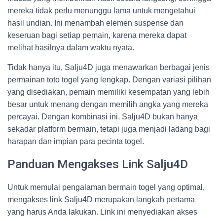
mereka tidak perlu menunggu lama untuk mengetahui
hasil undian. Ini menambah elemen suspense dan
keseruan bagi setiap pemain, karena mereka dapat
melihat hasilnya dalam waktu nyata.
Tidak hanya itu, Salju4D juga menawarkan berbagai jenis
permainan toto togel yang lengkap. Dengan variasi pilihan
yang disediakan, pemain memiliki kesempatan yang lebih
besar untuk menang dengan memilih angka yang mereka
percayai. Dengan kombinasi ini, Salju4D bukan hanya
sekadar platform bermain, tetapi juga menjadi ladang bagi
harapan dan impian para pecinta togel.
Panduan Mengakses Link Salju4D
Untuk memulai pengalaman bermain togel yang optimal,
mengakses link Salju4D merupakan langkah pertama
yang harus Anda lakukan. Link ini menyediakan akses