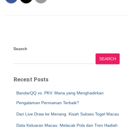
Search
SEARCH
Recent Posts
BandarQQ vs. PKV: Mana yang Menghadirkan
Pengalaman Permainan Terbaik?
Dari Live Draw ke Menang: Kisah Sukses Togel Macau
Data Keluaran Macau: Melacak Pola dan Tren Hadiah