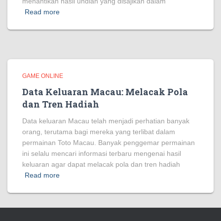
menantikan hasil undian yang disajikan dalam
Read more
GAME ONLINE
Data Keluaran Macau: Melacak Pola
dan Tren Hadiah
Data keluaran Macau telah menjadi perhatian banyak
orang, terutama bagi mereka yang terlibat dalam
permainan Toto Macau. Banyak penggemar permainan
ini selalu mencari informasi terbaru mengenai hasil
keluaran agar dapat melacak pola dan tren hadiah
Read more