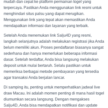
mudah dan cepat ke platform permainan togel yang
terpercaya. Pastikan Anda menggunakan link resmi untuk
menghindari situs palsu yang dapat merugikan.
Menggunakan link yang tepat akan memastikan Anda
mendapatkan informasi dan layanan yang terbaik.
Setelah Anda menemukan link Salju4D yang resmi,
langkah selanjutnya adalah melakukan registrasi jika Anda
belum memiliki akun. Proses pendaftaran biasanya sangat
sederhana dan hanya memerlukan beberapa informasi
dasar. Setelah terdaftar, Anda bisa langsung melakukan
deposit untuk mulai bertaruh. Selalu pastikan untuk
memeriksa berbagai metode pembayaran yang tersedia
agar transaksi Anda berjalan lancar.
Di samping itu, penting untuk memperhatikan jadwal live
draw Macau. Ini adalah momen penting di mana hasil togel
diumumkan secara langsung. Dengan mengakses
Salju4D, Anda bisa mendapatkan notifikasi dan update