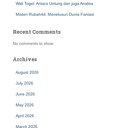
Wali Togel: Antara Untung dan juga Analisa
Misteri Rubah4d: Menelusuri Dunia Fantasi
Recent Comments
No comments to show.
Archives
August 2026
July 2026
June 2026
May 2026
April 2026
March 2026