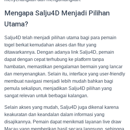
Mengapa Salju4D Menjadi Pilihan
Utama?
Salju4D telah menjadi pilihan utama bagi para pemain
togel berkat kemudahan akses dan fitur yang
ditawarkannya. Dengan adanya link Salju4D, pemain
dapat dengan cepat terhubung ke platform tanpa
hambatan, memastikan pengalaman bermain yang lancar
dan menyenangkan. Selain itu, interface yang user-friendly
membuat navigasi menjadi lebih mudah bahkan bagi
pemula sekalipun, menjadikan Salju4D pilihan yang
sangat relevan untuk berbagai kalangan.
Selain akses yang mudah, Salju4D juga dikenal karena
keakuratan dan keandalan dalam informasi yang
disajikannya. Pemain dapat menikmati layanan live draw
Macau yang memberikan hasil secara langsung, sehingga