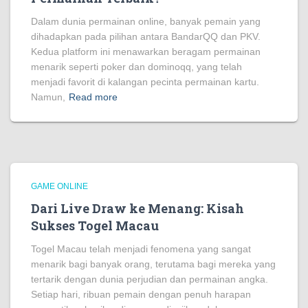
Dalam dunia permainan online, banyak pemain yang
dihadapkan pada pilihan antara BandarQQ dan PKV.
Kedua platform ini menawarkan beragam permainan
menarik seperti poker dan dominoqq, yang telah
menjadi favorit di kalangan pecinta permainan kartu.
Namun,
Read more
GAME ONLINE
Dari Live Draw ke Menang: Kisah
Sukses Togel Macau
Togel Macau telah menjadi fenomena yang sangat
menarik bagi banyak orang, terutama bagi mereka yang
tertarik dengan dunia perjudian dan permainan angka.
Setiap hari, ribuan pemain dengan penuh harapan