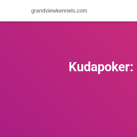
grandviewkennels.com
Kudapoker: