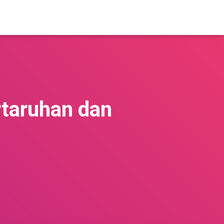
taruhan dan