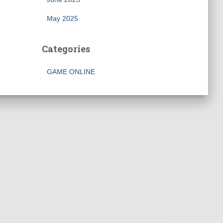
May 2025
Categories
GAME ONLINE