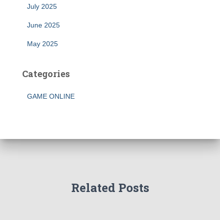
July 2025
June 2025
May 2025
Categories
GAME ONLINE
Related Posts