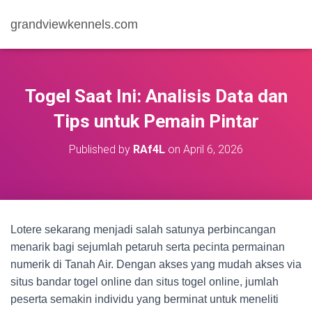
grandviewkennels.com
Togel Saat Ini: Analisis Data dan
Tips untuk Pemain Pintar
Published by
RAf4L
on
April 6, 2026
Lotere sekarang menjadi salah satunya perbincangan
menarik bagi sejumlah petaruh serta pecinta permainan
numerik di Tanah Air. Dengan akses yang mudah akses via
situs bandar togel online dan situs togel online, jumlah
peserta semakin individu yang berminat untuk meneliti