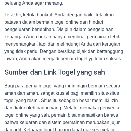
peluang Anda agar menang.
Terakhir, kelola bankroll Anda dengan baik. Tetapkan
batasan dalam bermain togel online dan hindari
pengeluaran berlebihan. Disiplin dalam pengelolaan
keuangan Anda bukan hanya membuat permainan lebih
menyenangkan, tapi dan melindungi Anda dari kerugian
yang tidak perlu. Dengan bersikap bijak dan bertanggung
jawab, Anda akan menjadi pemain togel yg lebih sukses.
Sumber dan Link Togel yang sah
Bagi para pemain togel yang ingin ingin bermain secara
aman dan aman, sangat krusial bagi memilih situs-situs
togel yang resmi. Situs itu sebagian besar memiliki izin
dan diatur oleh badan yang. Melalui memakai penyedia
togel online yang sah, pemain bisa memastikan bahwa
bahwa keluaran dan sistem permainan merupakan jujur
dan adil. Keluaran togel hari ini dapat diakses melalui