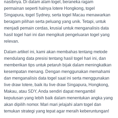
nasibnya. Di dalam alam togel, beraneka ragam
permainan seperti halnya lotere Hongkong, togel
Singapura, togel Sydney, serta togel Macau menawarkan
beragam pilihan serta peluang yang unik. Tetapi, untuk
menjadi pemain cerdas, krusial untuk menganalisis data
hasil togel hari ini dan mengikuti pengeluaran togel yang
relevan.
Dalam artikel ini, kami akan membahas tentang metode
mendulang data presisi tentang hasil togel hari ini, dan
memberikan tips untuk petaruh bijak dalam meningkatkan
kesempatan menang. Dengan menggunakan memahami
dan menganalisis data togel saat ini serta menggunakan
live draw lotere, baik itu live draw Singapura, Hongkong,
Makau, atau SDY, Anda sendiri dapat mengambil
keputusan yang lebih baik dalam menentukan angka yang
akan dipilih nomor. Mari mari jelajahi alam togel dan
temukan strategi yang tepat agar meraih keberuntungan!