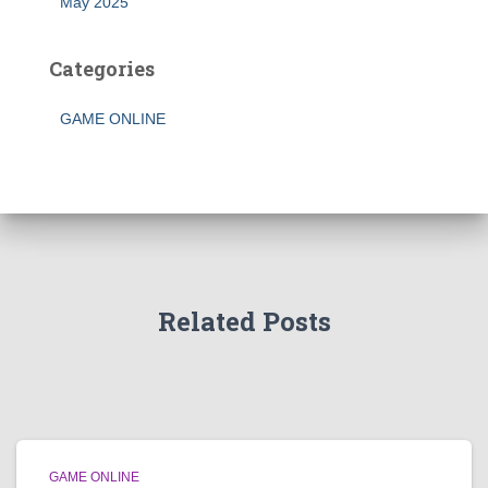
May 2025
Categories
GAME ONLINE
Related Posts
GAME ONLINE