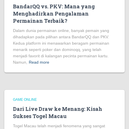
BandarQQ vs. PKV: Mana yang
Menghadirkan Pengalaman
Permainan Terbaik?
Dalam dunia permainan online, banyak pemain yang
dihadapkan pada pilihan antara BandarQQ dan PKV.
Kedua platform ini menawarkan beragam permainan
menarik seperti poker dan dominoqq, yang telah
menjadi favorit di kalangan pecinta permainan kartu.
Namun,
Read more
GAME ONLINE
Dari Live Draw ke Menang: Kisah
Sukses Togel Macau
Togel Macau telah menjadi fenomena yang sangat