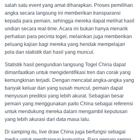
salah satu event yang amat diharapkan. Proses pemilihan
angka secara langsung ini memberikan transparansi
kepada para pemain, sehingga mereka dapat melihat hasil
undian secara real-time. Acara ini bukan hanya menarik
perhatian para pecinta togel, melainkan juga memberikan
peluang kajian bagi mereka yang hendak mempelajari
pola dan statistik dari hasil yang muncul.
Statistik hasil pengundian langsung Togel China dapat
dimanfaatkan untuk mengidentifikasi tren dan corak yang
kemungkinan terjadi. Dengan mencatat angka-angka yang
banyak keluar dan yang susah muncul, pemain dapat
menyusun prediksi yang lebih akurat. Sebagian besar
pemain yang menggunakan paito China sebagai referensi
untuk mendukung mereka dalam mengambil keputusan
yang lebih akurasi dari data masa lalu.
Di samping itu, live draw China juga berfungsi sebagai
media untuk membangun komunitas. Para pemain sering