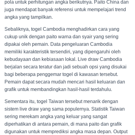
pola untuk perhitungan angka berikutnya. Paito China dan
juga mendapat banyak referensi untuk mempelajari trend
angka yang tampilkan.
Sebaliknya, togel Cambodia menghadirkan cara yang
cukup unik dengan paito warna dan syair yang sering
dipakai oleh pemain. Data pengeluaran Cambodia
memiliki karakteristik tersendiri, yang dipengaruhi oleh
kebudayaan dan kebiasaan lokal. Live draw Cambodia
berjalan secara teratur dan jadi sebuah opsi yang disukai
bagi beberapa penggemar togel di kawasan tersebut.
Pemain dapat secara mudah mencari hasil keluaran dan
grafik untuk membandingkan hasil-hasil terdahulu.
Sementara itu, togel Taiwan tersebut menarik dengan
sistem live draw yang sama populernya. Statistik Taiwan
sering merekam angka yang keluar yang sangat
diperhatikan di antara pemain, di mana paito dan grafik
digunakan untuk memprediksi angka masa depan. Output