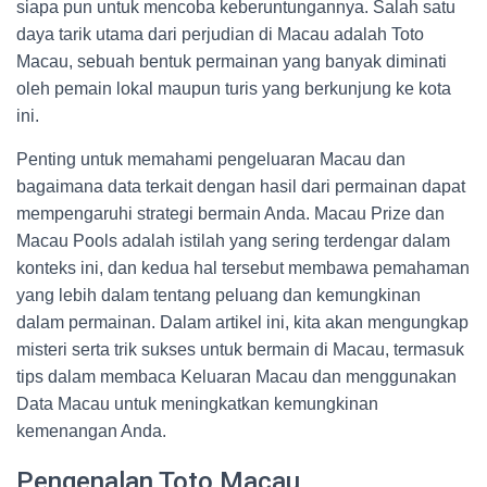
siapa pun untuk mencoba keberuntungannya. Salah satu
daya tarik utama dari perjudian di Macau adalah Toto
Macau, sebuah bentuk permainan yang banyak diminati
oleh pemain lokal maupun turis yang berkunjung ke kota
ini.
Penting untuk memahami pengeluaran Macau dan
bagaimana data terkait dengan hasil dari permainan dapat
mempengaruhi strategi bermain Anda. Macau Prize dan
Macau Pools adalah istilah yang sering terdengar dalam
konteks ini, dan kedua hal tersebut membawa pemahaman
yang lebih dalam tentang peluang dan kemungkinan
dalam permainan. Dalam artikel ini, kita akan mengungkap
misteri serta trik sukses untuk bermain di Macau, termasuk
tips dalam membaca Keluaran Macau dan menggunakan
Data Macau untuk meningkatkan kemungkinan
kemenangan Anda.
Pengenalan Toto Macau