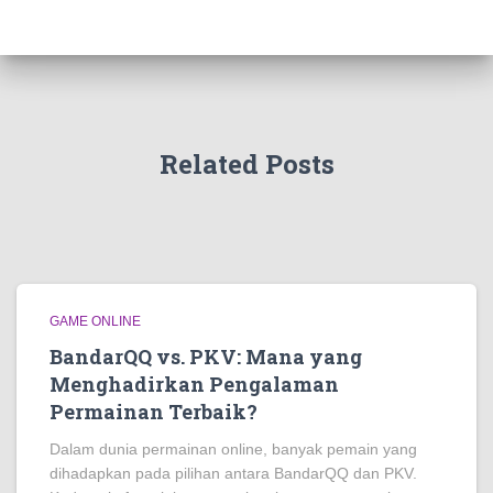
Related Posts
GAME ONLINE
BandarQQ vs. PKV: Mana yang
Menghadirkan Pengalaman
Permainan Terbaik?
Dalam dunia permainan online, banyak pemain yang
dihadapkan pada pilihan antara BandarQQ dan PKV.