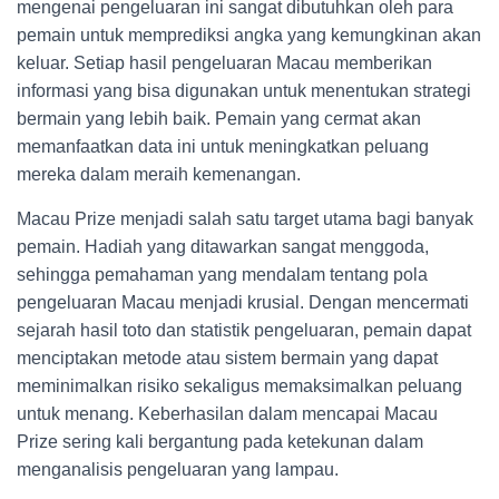
mengenai pengeluaran ini sangat dibutuhkan oleh para
pemain untuk memprediksi angka yang kemungkinan akan
keluar. Setiap hasil pengeluaran Macau memberikan
informasi yang bisa digunakan untuk menentukan strategi
bermain yang lebih baik. Pemain yang cermat akan
memanfaatkan data ini untuk meningkatkan peluang
mereka dalam meraih kemenangan.
Macau Prize menjadi salah satu target utama bagi banyak
pemain. Hadiah yang ditawarkan sangat menggoda,
sehingga pemahaman yang mendalam tentang pola
pengeluaran Macau menjadi krusial. Dengan mencermati
sejarah hasil toto dan statistik pengeluaran, pemain dapat
menciptakan metode atau sistem bermain yang dapat
meminimalkan risiko sekaligus memaksimalkan peluang
untuk menang. Keberhasilan dalam mencapai Macau
Prize sering kali bergantung pada ketekunan dalam
menganalisis pengeluaran yang lampau.