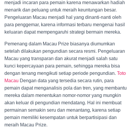
menjadi incaran para pemain karena menawarkan hadiah
menarik dan peluang untuk meraih keuntungan besar.
Pengeluaran Macau menjadi hal yang dinanti-nanti oleh
para penggemar, karena informasi terbaru mengenai hasil
keluaran dapat mempengaruhi strategi bermain mereka.
Pemenang dalam Macau Prize biasanya diumumkan
setelah dilakukan pengundian secara resmi. Pengeluaran
Macau yang transparan dan akurat menjadi salah satu
kunci kepercayaan para pemain, sehingga mereka bisa
dengan tenang mengikuti setiap periode pengundian.
Toto
Macau
Dengan data yang tersedia secara rutin, para
pemain dapat menganalisis pola dan tren, yang membantu
mereka dalam menentukan nomor-nomor yang mungkin
akan keluar di pengundian mendatang. Hal ini membuat
permainan semakin seru dan menantang, karena setiap
pemain memiliki kesempatan untuk berpartisipasi dan
meraih Macau Prize.