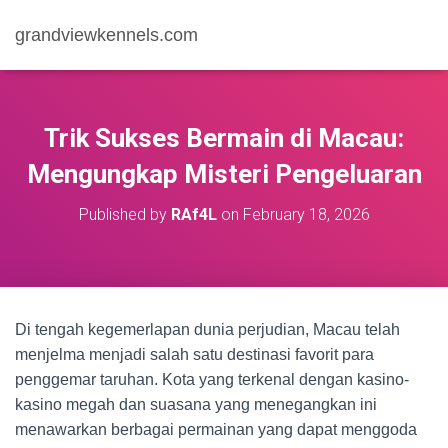
grandviewkennels.com
Trik Sukses Bermain di Macau:
Mengungkap Misteri Pengeluaran
Published by
RAf4L
on
February 18, 2026
Di tengah kegemerlapan dunia perjudian, Macau telah
menjelma menjadi salah satu destinasi favorit para
penggemar taruhan. Kota yang terkenal dengan kasino-
kasino megah dan suasana yang menegangkan ini
menawarkan berbagai permainan yang dapat menggoda