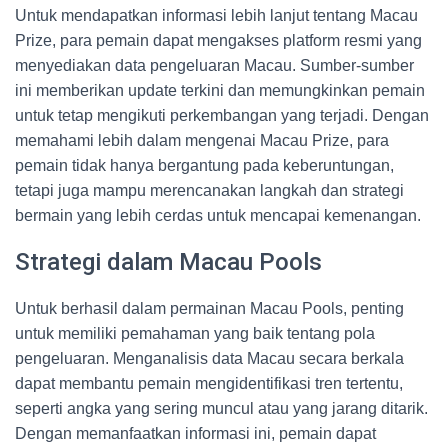
Untuk mendapatkan informasi lebih lanjut tentang Macau
Prize, para pemain dapat mengakses platform resmi yang
menyediakan data pengeluaran Macau. Sumber-sumber
ini memberikan update terkini dan memungkinkan pemain
untuk tetap mengikuti perkembangan yang terjadi. Dengan
memahami lebih dalam mengenai Macau Prize, para
pemain tidak hanya bergantung pada keberuntungan,
tetapi juga mampu merencanakan langkah dan strategi
bermain yang lebih cerdas untuk mencapai kemenangan.
Strategi dalam Macau Pools
Untuk berhasil dalam permainan Macau Pools, penting
untuk memiliki pemahaman yang baik tentang pola
pengeluaran. Menganalisis data Macau secara berkala
dapat membantu pemain mengidentifikasi tren tertentu,
seperti angka yang sering muncul atau yang jarang ditarik.
Dengan memanfaatkan informasi ini, pemain dapat