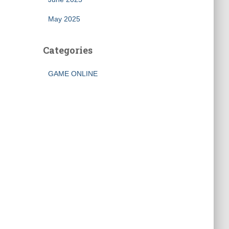
May 2025
Categories
GAME ONLINE