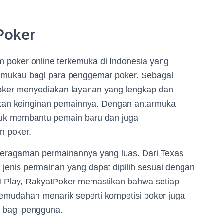
Poker
m poker online terkemuka di Indonesia yang
mukau bagi para penggemar poker. Sebagai
Poker menyediakan layanan yang lengkap dan
kan keinginan pemainnya. Dengan antarmuka
ntuk membantu pemain baru dan juga
n poker.
 keragaman permainannya yang luas. Dari Texas
jenis permainan yang dapat dipilih sesuai dengan
N Play, RakyatPoker memastikan bahwa setiap
Kemudahan menarik seperti kompetisi poker juga
 bagi pengguna.