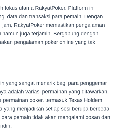
fokus utama RakyatPoker. Platform ini
ngi data dan transaksi para pemain. Dengan
4 jam, RakyatPoker memastikan pengalaman
ru namun juga terjamin. Bergabung dengan
sakan pengalaman poker online yang tak
n yang sangat menarik bagi para penggemar
nya adalah variasi permainan yang ditawarkan.
pe permainan poker, termasuk Texas Holdem
a yang menjadikan setiap sesi berupa berbeda
i, para pemain tidak akan mengalami bosan dan
diri.