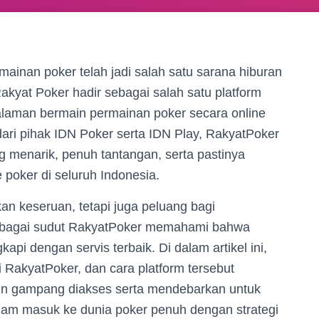
mainan poker telah jadi salah satu sarana hiburan
Rakyat Poker hadir sebagai salah satu platform
laman bermain permainan poker secara online
ari pihak IDN Poker serta IDN Play, RakyatPoker
 menarik, penuh tantangan, serta pastinya
oker di seluruh Indonesia.
 keseruan, tetapi juga peluang bagi
erbagai sudut RakyatPoker memahami bahwa
pi dengan servis terbaik. Di dalam artikel ini,
 RakyatPoker, dan cara platform tersebut
in gampang diakses serta mendebarkan untuk
lam masuk ke dunia poker penuh dengan strategi