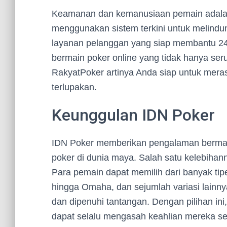
Keamanan dan kemanusiaan pemain adalah 
menggunakan sistem terkini untuk melindu
layanan pelanggan yang siap membantu 2
bermain poker online yang tidak hanya se
RakyatPoker artinya Anda siap untuk mera
terlupakan.
Keunggulan IDN Poker
IDN Poker memberikan pengalaman bermai
poker di dunia maya. Salah satu kelebihan
Para pemain dapat memilih dari banyak ti
hingga Omaha, dan sejumlah variasi lainny
dan dipenuhi tantangan. Dengan pilihan in
dapat selalu mengasah keahlian mereka sen