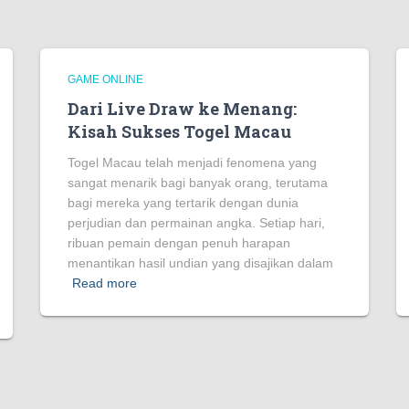
GAME ONLINE
Dari Live Draw ke Menang:
Kisah Sukses Togel Macau
Togel Macau telah menjadi fenomena yang
sangat menarik bagi banyak orang, terutama
bagi mereka yang tertarik dengan dunia
perjudian dan permainan angka. Setiap hari,
ribuan pemain dengan penuh harapan
menantikan hasil undian yang disajikan dalam
Read more