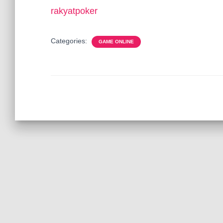
rakyatpoker
Categories:
GAME ONLINE