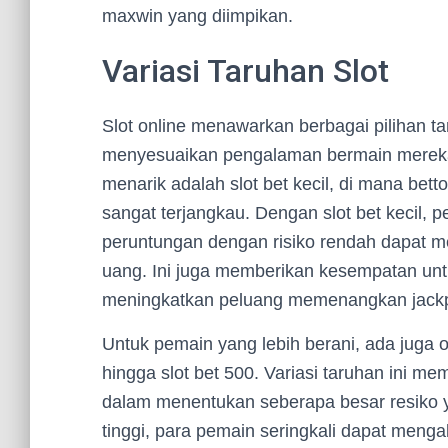
maxwin yang diimpikan.
Variasi Taruhan Slot
Slot online menawarkan berbagai pilihan 
menyesuaikan pengalaman bermain mere
menarik adalah slot bet kecil, di mana be
sangat terjangkau. Dengan slot bet kecil,
peruntungan dengan risiko rendah dapat 
uang. Ini juga memberikan kesempatan unt
meningkatkan peluang memenangkan jackp
Untuk pemain yang lebih berani, ada juga op
hingga slot bet 500. Variasi taruhan ini mem
dalam menentukan seberapa besar resiko y
tinggi, para pemain seringkali dapat menga