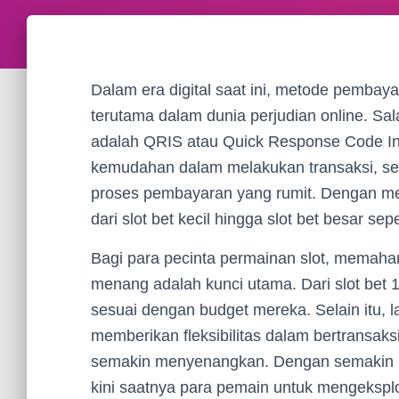
Dalam era digital saat ini, metode pembaya
terutama dalam dunia perjudian online. Sal
adalah QRIS atau Quick Response Code I
kemudahan dalam melakukan transaksi, seh
proses pembayaran yang rumit. Dengan men
dari slot bet kecil hingga slot bet besar sep
Bagi para pecinta permainan slot, memaham
menang adalah kunci utama. Dari slot bet 
sesuai dengan budget mereka. Selain itu, 
memberikan fleksibilitas dalam bertransak
semakin menyenangkan. Dengan semakin ban
kini saatnya para pemain untuk mengeksplo