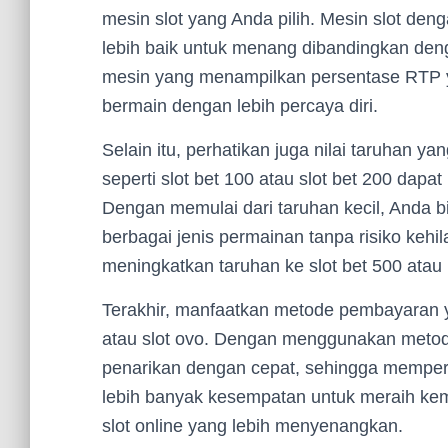
mesin slot yang Anda pilih. Mesin slot den
lebih baik untuk menang dibandingkan deng
mesin yang menampilkan persentase RTP 
bermain dengan lebih percaya diri.
Selain itu, perhatikan juga nilai taruhan ya
seperti slot bet 100 atau slot bet 200 dapa
Dengan memulai dari taruhan kecil, Anda b
berbagai jenis permainan tanpa risiko kehi
meningkatkan taruhan ke slot bet 500 ata
Terakhir, manfaatkan metode pembayaran ya
atau slot ovo. Dengan menggunakan metode
penarikan dengan cepat, sehingga memper
lebih banyak kesempatan untuk meraih k
slot online yang lebih menyenangkan.