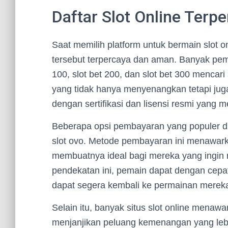
Daftar Slot Online Terp
Saat memilih platform untuk bermain slot o
tersebut terpercaya dan aman. Banyak pemain
100, slot bet 200, dan slot bet 300 menca
yang tidak hanya menyenangkan tetapi juga a
dengan sertifikasi dan lisensi resmi yang
Beberapa opsi pembayaran yang populer di 
slot ovo. Metode pembayaran ini menawar
membuatnya ideal bagi mereka yang ingin
pendekatan ini, pemain dapat dengan cepa
dapat segera kembali ke permainan merek
Selain itu, banyak situs slot online menawa
menjanjikan peluang kemenangan yang lebih