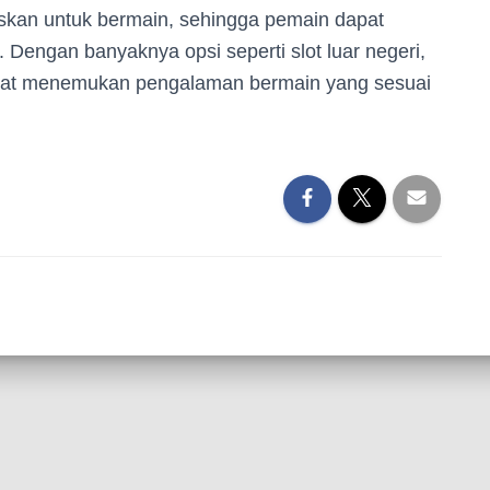
skan untuk bermain, sehingga pemain dapat
 Dengan banyaknya opsi seperti slot luar negeri,
dapat menemukan pengalaman bermain yang sesuai