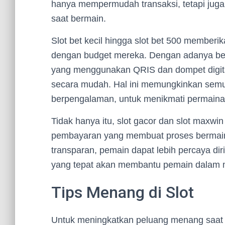
hanya mempermudah transaksi, tetapi jug
saat bermain.
Slot bet kecil hingga slot bet 500 member
dengan budget mereka. Dengan adanya berb
yang menggunakan QRIS dan dompet digita
secara mudah. Hal ini memungkinkan semu
berpengalaman, untuk menikmati permainan
Tidak hanya itu, slot gacor dan slot maxw
pembayaran yang membuat proses bermain 
transparan, pemain dapat lebih percaya di
yang tepat akan membantu pemain dalam m
Tips Menang di Slot
Untuk meningkatkan peluang menang saat b