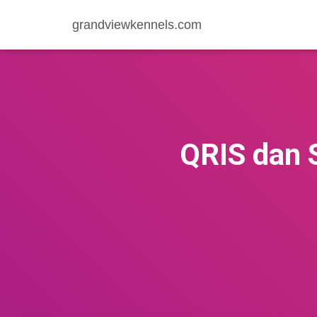
grandviewkennels.com
QRIS dan 