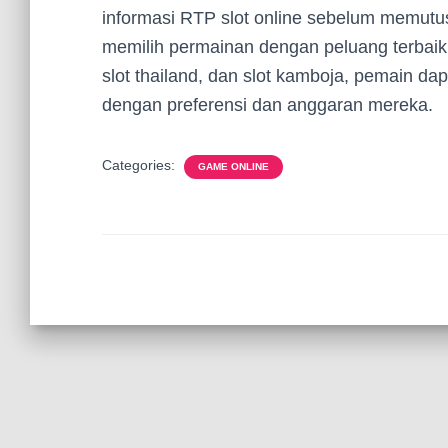
informasi RTP slot online sebelum memutu
memilih permainan dengan peluang terbaik.
slot thailand, dan slot kamboja, pemain 
dengan preferensi dan anggaran mereka.
Categories:
GAME ONLINE