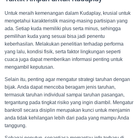
Untuk meraih kemenangan dalam Kudaplay, krusial untuk
mengetahui karakteristik masing-masing partisipan yang
ada. Setiap kuda memiliki plus serta minus, sehingga
pemilihan kuda yang sesuai bisa jadi penentu
keberhasilan. Melakukan penelitian terhadap performa
yang lalu, kondisi fisik, serta faktor lingkungan seperti
cuaca juga dapat memberikan informasi penting untuk
mengambil keputusan.
Selain itu, penting agar mengatur strategi taruhan dengan
bijak. Anda dapat mencoba beragam jenis taruhan,
termasuk taruhan individual sampai taruhan pasangan,
tergantung pada tingkat risiko yang ingin diambil. Mengatur
bankroll secara disiplin merupakan kunci untuk menjamin
anda tidak kehilangan lebih dari pada yang mampu Anda
tanggung.
Sebagai penutup, senantiasa memantau info terbaru di