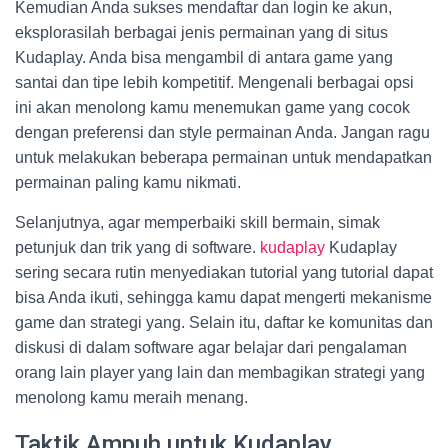
Kemudian Anda sukses mendaftar dan login ke akun,
eksplorasilah berbagai jenis permainan yang di situs
Kudaplay. Anda bisa mengambil di antara game yang
santai dan tipe lebih kompetitif. Mengenali berbagai opsi
ini akan menolong kamu menemukan game yang cocok
dengan preferensi dan style permainan Anda. Jangan ragu
untuk melakukan beberapa permainan untuk mendapatkan
permainan paling kamu nikmati.
Selanjutnya, agar memperbaiki skill bermain, simak
petunjuk dan trik yang di software.
kudaplay
Kudaplay
sering secara rutin menyediakan tutorial yang tutorial dapat
bisa Anda ikuti, sehingga kamu dapat mengerti mekanisme
game dan strategi yang. Selain itu, daftar ke komunitas dan
diskusi di dalam software agar belajar dari pengalaman
orang lain player yang lain dan membagikan strategi yang
menolong kamu meraih menang.
Taktik Ampuh untuk Kudaplay