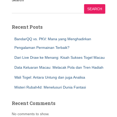
Search
SEARCH
Recent Posts
BandarQQ vs. PKV: Mana yang Menghadirkan
Pengalaman Permainan Terbaik?
Dari Live Draw ke Menang: Kisah Sukses Togel Macau
Data Keluaran Macau: Melacak Pola dan Tren Hadiah
Wali Togel: Antara Untung dan juga Analisa
Misteri Rubah4d: Menelusuri Dunia Fantasi
Recent Comments
No comments to show.