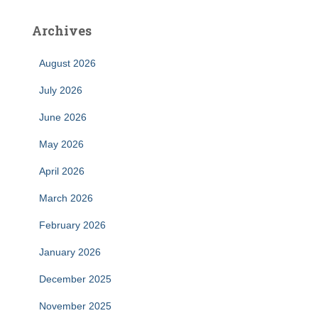
Archives
August 2026
July 2026
June 2026
May 2026
April 2026
March 2026
February 2026
January 2026
December 2025
November 2025