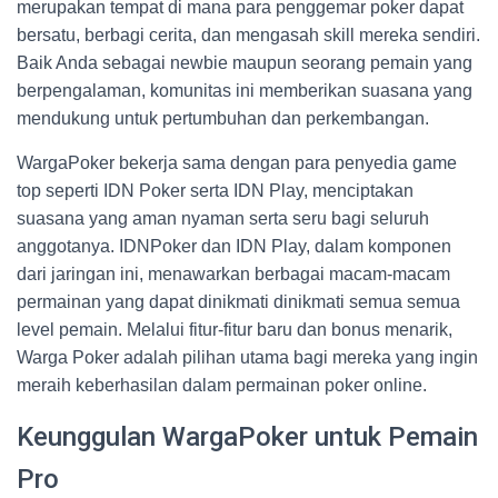
merupakan tempat di mana para penggemar poker dapat
bersatu, berbagi cerita, dan mengasah skill mereka sendiri.
Baik Anda sebagai newbie maupun seorang pemain yang
berpengalaman, komunitas ini memberikan suasana yang
mendukung untuk pertumbuhan dan perkembangan.
WargaPoker bekerja sama dengan para penyedia game
top seperti IDN Poker serta IDN Play, menciptakan
suasana yang aman nyaman serta seru bagi seluruh
anggotanya. IDNPoker dan IDN Play, dalam komponen
dari jaringan ini, menawarkan berbagai macam-macam
permainan yang dapat dinikmati dinikmati semua semua
level pemain. Melalui fitur-fitur baru dan bonus menarik,
Warga Poker adalah pilihan utama bagi mereka yang ingin
meraih keberhasilan dalam permainan poker online.
Keunggulan WargaPoker untuk Pemain
Pro