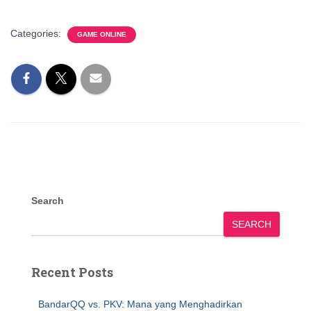
Categories:
GAME ONLINE
Search
SEARCH
Recent Posts
BandarQQ vs. PKV: Mana yang Menghadirkan