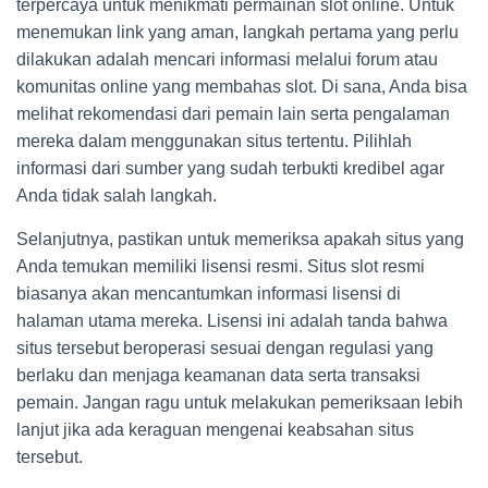
terpercaya untuk menikmati permainan slot online. Untuk
menemukan link yang aman, langkah pertama yang perlu
dilakukan adalah mencari informasi melalui forum atau
komunitas online yang membahas slot. Di sana, Anda bisa
melihat rekomendasi dari pemain lain serta pengalaman
mereka dalam menggunakan situs tertentu. Pilihlah
informasi dari sumber yang sudah terbukti kredibel agar
Anda tidak salah langkah.
Selanjutnya, pastikan untuk memeriksa apakah situs yang
Anda temukan memiliki lisensi resmi. Situs slot resmi
biasanya akan mencantumkan informasi lisensi di
halaman utama mereka. Lisensi ini adalah tanda bahwa
situs tersebut beroperasi sesuai dengan regulasi yang
berlaku dan menjaga keamanan data serta transaksi
pemain. Jangan ragu untuk melakukan pemeriksaan lebih
lanjut jika ada keraguan mengenai keabsahan situs
tersebut.