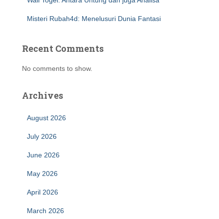
Wali Togel: Antara Untung dan juga Analisa
Misteri Rubah4d: Menelusuri Dunia Fantasi
Recent Comments
No comments to show.
Archives
August 2026
July 2026
June 2026
May 2026
April 2026
March 2026