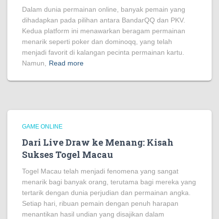
Dalam dunia permainan online, banyak pemain yang
dihadapkan pada pilihan antara BandarQQ dan PKV.
Kedua platform ini menawarkan beragam permainan
menarik seperti poker dan dominoqq, yang telah
menjadi favorit di kalangan pecinta permainan kartu.
Namun,
Read more
GAME ONLINE
Dari Live Draw ke Menang: Kisah
Sukses Togel Macau
Togel Macau telah menjadi fenomena yang sangat
menarik bagi banyak orang, terutama bagi mereka yang
tertarik dengan dunia perjudian dan permainan angka.
Setiap hari, ribuan pemain dengan penuh harapan
menantikan hasil undian yang disajikan dalam