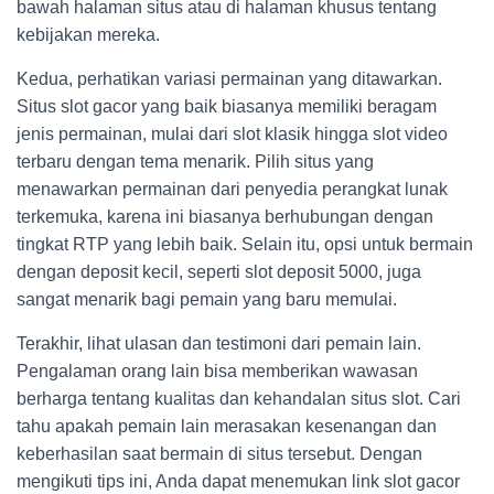
bawah halaman situs atau di halaman khusus tentang
kebijakan mereka.
Kedua, perhatikan variasi permainan yang ditawarkan.
Situs slot gacor yang baik biasanya memiliki beragam
jenis permainan, mulai dari slot klasik hingga slot video
terbaru dengan tema menarik. Pilih situs yang
menawarkan permainan dari penyedia perangkat lunak
terkemuka, karena ini biasanya berhubungan dengan
tingkat RTP yang lebih baik. Selain itu, opsi untuk bermain
dengan deposit kecil, seperti slot deposit 5000, juga
sangat menarik bagi pemain yang baru memulai.
Terakhir, lihat ulasan dan testimoni dari pemain lain.
Pengalaman orang lain bisa memberikan wawasan
berharga tentang kualitas dan kehandalan situs slot. Cari
tahu apakah pemain lain merasakan kesenangan dan
keberhasilan saat bermain di situs tersebut. Dengan
mengikuti tips ini, Anda dapat menemukan link slot gacor