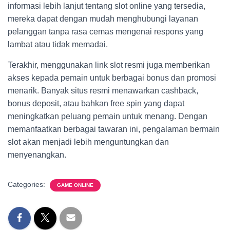
informasi lebih lanjut tentang slot online yang tersedia,
mereka dapat dengan mudah menghubungi layanan
pelanggan tanpa rasa cemas mengenai respons yang
lambat atau tidak memadai.
Terakhir, menggunakan link slot resmi juga memberikan
akses kepada pemain untuk berbagai bonus dan promosi
menarik. Banyak situs resmi menawarkan cashback,
bonus deposit, atau bahkan free spin yang dapat
meningkatkan peluang pemain untuk menang. Dengan
memanfaatkan berbagai tawaran ini, pengalaman bermain
slot akan menjadi lebih menguntungkan dan
menyenangkan.
Categories:
GAME ONLINE