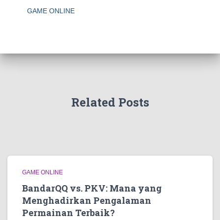
GAME ONLINE
Related Posts
GAME ONLINE
BandarQQ vs. PKV: Mana yang
Menghadirkan Pengalaman
Permainan Terbaik?