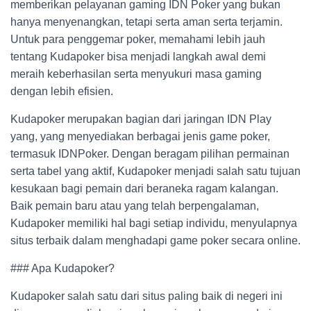
memberikan pelayanan gaming IDN Poker yang bukan
hanya menyenangkan, tetapi serta aman serta terjamin.
Untuk para penggemar poker, memahami lebih jauh
tentang Kudapoker bisa menjadi langkah awal demi
meraih keberhasilan serta menyukuri masa gaming
dengan lebih efisien.
Kudapoker merupakan bagian dari jaringan IDN Play
yang, yang menyediakan berbagai jenis game poker,
termasuk IDNPoker. Dengan beragam pilihan permainan
serta tabel yang aktif, Kudapoker menjadi salah satu tujuan
kesukaan bagi pemain dari beraneka ragam kalangan.
Baik pemain baru atau yang telah berpengalaman,
Kudapoker memiliki hal bagi setiap individu, menyulapnya
situs terbaik dalam menghadapi game poker secara online.
### Apa Kudapoker?
Kudapoker salah satu dari situs paling baik di negeri ini