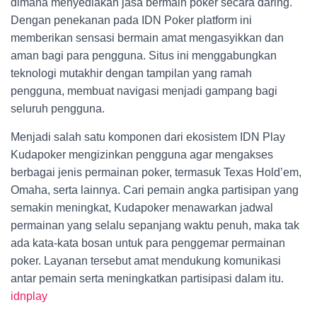
dimana menyediakan jasa bermain poker secara daring.
Dengan penekanan pada IDN Poker platform ini
memberikan sensasi bermain amat mengasyikkan dan
aman bagi para pengguna. Situs ini menggabungkan
teknologi mutakhir dengan tampilan yang ramah
pengguna, membuat navigasi menjadi gampang bagi
seluruh pengguna.
Menjadi salah satu komponen dari ekosistem IDN Play
Kudapoker mengizinkan pengguna agar mengakses
berbagai jenis permainan poker, termasuk Texas Hold’em,
Omaha, serta lainnya. Cari pemain angka partisipan yang
semakin meningkat, Kudapoker menawarkan jadwal
permainan yang selalu sepanjang waktu penuh, maka tak
ada kata-kata bosan untuk para penggemar permainan
poker. Layanan tersebut amat mendukung komunikasi
antar pemain serta meningkatkan partisipasi dalam itu.
idnplay