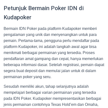
Petunjuk Bermain Poker IDN di
Kudapoker
Bermain IDN Poker pada platform Kudapoker memberi
pengalaman yang unik dan menyenangkan untuk para
pemain. Pertama-tama, pengguna perlu mendaftar pada
platform Kudapoker, ini adalah langkah awal agar bisa
menikmati berbagai permainan yang tersedia. Proses
pendaftaran amat gampang dan cepat, hanya memerlukan
beberapa informasi dasar. Setelah registrasi, pemain dapat
segera buat deposit dan memulai jalan untuk di dalam
permainan poker yang seru.
Sesudah memiliki akun, tahap selanjutnya adalah
mempelajari berbagai varian permainan yang tersedia
pada IDN Poker. Kudapoker mempresentasikan berbagai
jenis permainan contohnya Texas Hold’em dan Omaha,