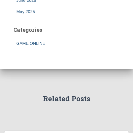
June 2025
May 2025
Categories
GAME ONLINE
Related Posts