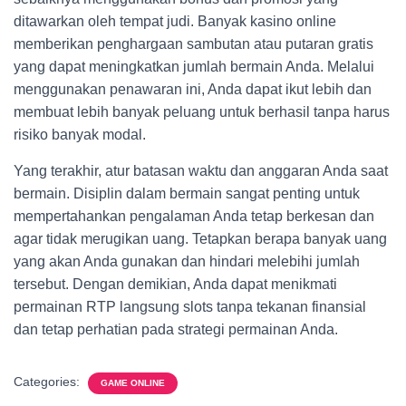
ditawarkan oleh tempat judi. Banyak kasino online
memberikan penghargaan sambutan atau putaran gratis
yang dapat meningkatkan jumlah bermain Anda. Melalui
menggunakan penawaran ini, Anda dapat ikut lebih dan
membuat lebih banyak peluang untuk berhasil tanpa harus
risiko banyak modal.
Yang terakhir, atur batasan waktu dan anggaran Anda saat
bermain. Disiplin dalam bermain sangat penting untuk
mempertahankan pengalaman Anda tetap berkesan dan
agar tidak merugikan uang. Tetapkan berapa banyak uang
yang akan Anda gunakan dan hindari melebihi jumlah
tersebut. Dengan demikian, Anda dapat menikmati
permainan RTP langsung slots tanpa tekanan finansial
dan tetap perhatian pada strategi permainan Anda.
Categories:
GAME ONLINE