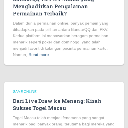
Menghadirkan Pengalaman
Permainan Terbaik?
Dalam dunia permainan online, banyak pemain yang
dihadapkan pada pilihan antara BandarQQ dan PKV.
Kedua platform ini menawarkan beragam permainan
menarik seperti poker dan dominoqq, yang telah
menjadi favorit di kalangan pecinta permainan kartu.
Namun,
Read more
GAME ONLINE
Dari Live Draw ke Menang: Kisah
Sukses Togel Macau
Togel Macau telah menjadi fenomena yang sangat
menarik bagi banyak orang, terutama bagi mereka yang