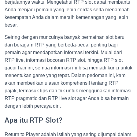
berjalannya waktu. Mengetahui RTP slot dapat membantu
Anda menjadi pemain yang lebih cerdas serta menambah
kesempatan Anda dalam meraih kemenangan yang lebih
besar.
Seiring dengan munculnya banyak permainan slot baru
dan beragam RTP yang berbeda-beda, penting bagi
pemain agar mendapatkan informasi terkini. Mulai dari
RTP live, informasi bocoran RTP slot, hingga RTP slot
gacor hari ini, semua informasi ini bisa menjadi kunci untuk
menentukan game yang tepat. Dalam pedoman ini, kami
akan memberikan ulasan komprehensif tentang RTP
pajak, termasuk tips dan trik untuk menggunakan informasi
RTP pragmatic dan RTP live slot agar Anda bisa bermain
dengan lebih percaya diri.
Apa itu RTP Slot?
Return to Player adalah istilah yang sering dijumpai dalam