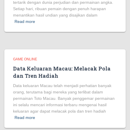
tertarik dengan dunia perjudian dan permainan angka.
Setiap hari, ribuan pemain dengan penuh harapan
menantikan hasil undian yang disajikan dalam
Read more
GAME ONLINE
Data Keluaran Macau: Melacak Pola
dan Tren Hadiah
Data keluaran Macau telah menjadi perhatian banyak
orang, terutama bagi mereka yang terlibat dalam
permainan Toto Macau. Banyak penggemar permainan
ini selalu mencari informasi terbaru mengenai hasil
keluaran agar dapat melacak pola dan tren hadiah
Read more