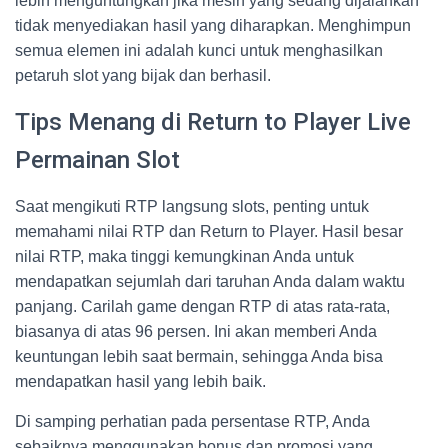
lebih menguntungkan jika mesin yang sedang dijalankan
tidak menyediakan hasil yang diharapkan. Menghimpun
semua elemen ini adalah kunci untuk menghasilkan
petaruh slot yang bijak dan berhasil.
Tips Menang di Return to Player Live
Permainan Slot
Saat mengikuti RTP langsung slots, penting untuk
memahami nilai RTP dan Return to Player. Hasil besar
nilai RTP, maka tinggi kemungkinan Anda untuk
mendapatkan sejumlah dari taruhan Anda dalam waktu
panjang. Carilah game dengan RTP di atas rata-rata,
biasanya di atas 96 persen. Ini akan memberi Anda
keuntungan lebih saat bermain, sehingga Anda bisa
mendapatkan hasil yang lebih baik.
Di samping perhatian pada persentase RTP, Anda
sebaiknya menggunakan bonus dan promosi yang