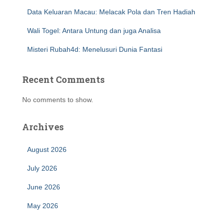
Data Keluaran Macau: Melacak Pola dan Tren Hadiah
Wali Togel: Antara Untung dan juga Analisa
Misteri Rubah4d: Menelusuri Dunia Fantasi
Recent Comments
No comments to show.
Archives
August 2026
July 2026
June 2026
May 2026