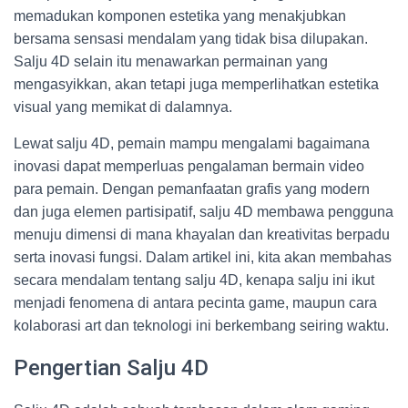
memadukan komponen estetika yang menakjubkan
bersama sensasi mendalam yang tidak bisa dilupakan.
Salju 4D selain itu menawarkan permainan yang
mengasyikkan, akan tetapi juga memperlihatkan estetika
visual yang memikat di dalamnya.
Lewat salju 4D, pemain mampu mengalami bagaimana
inovasi dapat memperluas pengalaman bermain video
para pemain. Dengan pemanfaatan grafis yang modern
dan juga elemen partisipatif, salju 4D membawa pengguna
menuju dimensi di mana khayalan dan kreativitas berpadu
serta inovasi fungsi. Dalam artikel ini, kita akan membahas
secara mendalam tentang salju 4D, kenapa salju ini ikut
menjadi fenomena di antara pecinta game, maupun cara
kolaborasi art dan teknologi ini berkembang seiring waktu.
Pengertian Salju 4D