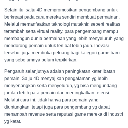
Selain itu, salju 4D mempromosikan pengembang untuk
berkreasi pada cara mereka sendiri membuat permainan.
Melalui memanfaatkan teknologi mutakhir, seperti realitas
tertambah serta virtual reality, para pengembang mampu
membangun dunia permainan yang lebih menyeluruh yang
mendorong pemain untuk terlibat lebih jauh. Inovasi
tersebut juga membuka peluang bagi kategori game baru
yang sebelumnya belum terpikirkan.
Pengaruh selanjutnya adalah peningkatan keterlibatan
pemain. Salju 4D menyajikan pengalaman yg lebih
menyenangkan serta menyeluruh, yg bisa mengundang
jumlah lebih para pemain dan meningkatkan retensi.
Melalui cara ini, tidak hanya para pemain yang
diuntungkan, tetapi juga para pengembang yg dapat
menambah revenue serta reputasi game mereka di industri
yg ketat.