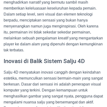
menghadirkan narratif yang bermutu sambil masih
memberikan keleluasaan keseluruhan kepada pemain.
Dalam setiap level, seni visual dan elemen teknologi
berpadu, menciptakan sensasi yang bukan hanya
menyenangkan namun juga menginspirasi. Oleh karena
itu, permainan ini tidak sekedar sekedar permainan,
melainkan sebuah pengalaman kreatif yang mengantarkan
player ke dalam alam yang dipenuhi dengan kemungkinan
tak terbatas.
Inovasi di Balik Sistem Salju 4D
Salju 4D menyatukan inovasi canggih dengan keindahan
estetika, memunculkan sensasi bermain-main yang sangat
berkesan. Dasar dari sensasi ini adalah penerapan visual
komputer yang terkini. Dengan kemampuan untuk
menghasilkan gambar yang sangat nyata, pengguna dapat
mengalami nuansa salju yang bersemangat dan aktif.