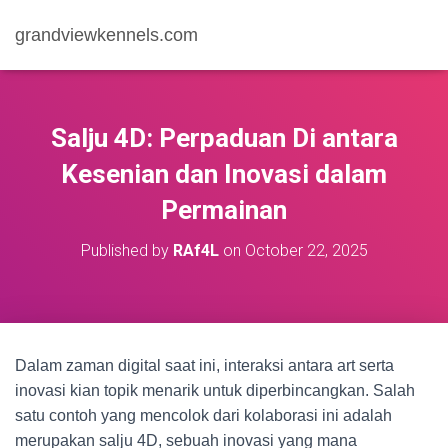
grandviewkennels.com
Salju 4D: Perpaduan Di antara
Kesenian dan Inovasi dalam
Permainan
Published by
RAf4L
on
October 22, 2025
Dalam zaman digital saat ini, interaksi antara art serta
inovasi kian topik menarik untuk diperbincangkan. Salah
satu contoh yang mencolok dari kolaborasi ini adalah
merupakan salju 4D, sebuah inovasi yang mana