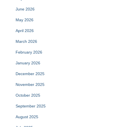
June 2026
May 2026
April 2026
March 2026
February 2026
January 2026
December 2025
November 2025
October 2025
September 2025
August 2025