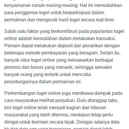
kenyamanan rumah masing-masing. Hal ini memudahkan
para penggemar togel untuk berpartisipasi dalam
permainan dan mengecek hasil togel secara real-time.
Salah satu faktor yang berkontribusi pada popularitas togel
online adalah kemudahan dalam melakukan transaksi.
Pemain dapat melakukan deposit dan penarikan dengan
beberapa metode pembayaran yang beragam. Selain itu,
banyak situs togel online yang menawarkan berbagai
promosi dan bonus yang menarik, sehingga semakin
banyak orang yang tertarik untuk mencoba
peruntungannya dalam permainan ini.
Perkembangan togel online juga membawa dampak pada
cara masyarakat melihat perjudian. Dulu dianggap tabu,
kini togel online telah menjadi bagian dari hiburan
masyarakat yang lebih diterima, meskipun tetap perlu
diingat untuk bermain secara bijak. Dengan adanya data