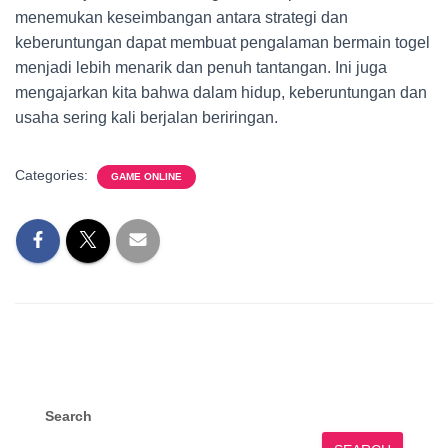
menemukan keseimbangan antara strategi dan
keberuntungan dapat membuat pengalaman bermain togel
menjadi lebih menarik dan penuh tantangan. Ini juga
mengajarkan kita bahwa dalam hidup, keberuntungan dan
usaha sering kali berjalan beriringan.
Categories:
GAME ONLINE
Search