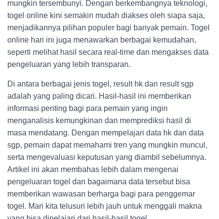
mungkin tersembunyi. Dengan berkembangnya teknologi,
togel online kini semakin mudah diakses oleh siapa saja,
menjadikannya pilihan populer bagi banyak pemain. Togel
online hari ini juga menawarkan berbagai kemudahan,
seperti melihat hasil secara real-time dan mengakses data
pengeluaran yang lebih transparan.
Di antara berbagai jenis togel, result hk dan result sgp
adalah yang paling dicari. Hasil-hasil ini memberikan
informasi penting bagi para pemain yang ingin
menganalisis kemungkinan dan memprediksi hasil di
masa mendatang. Dengan mempelajari data hk dan data
sgp, pemain dapat memahami tren yang mungkin muncul,
serta mengevaluasi keputusan yang diambil sebelumnya.
Artikel ini akan membahas lebih dalam mengenai
pengeluaran togel dan bagaimana data tersebut bisa
memberikan wawasan berharga bagi para penggemar
togel. Mari kita telusuri lebih jauh untuk menggali makna
yang bisa dipelajari dari hasil-hasil togel.