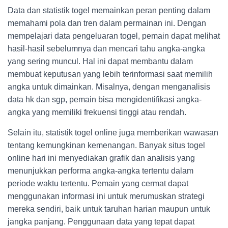
Data dan statistik togel memainkan peran penting dalam
memahami pola dan tren dalam permainan ini. Dengan
mempelajari data pengeluaran togel, pemain dapat melihat
hasil-hasil sebelumnya dan mencari tahu angka-angka
yang sering muncul. Hal ini dapat membantu dalam
membuat keputusan yang lebih terinformasi saat memilih
angka untuk dimainkan. Misalnya, dengan menganalisis
data hk dan sgp, pemain bisa mengidentifikasi angka-
angka yang memiliki frekuensi tinggi atau rendah.
Selain itu, statistik togel online juga memberikan wawasan
tentang kemungkinan kemenangan. Banyak situs togel
online hari ini menyediakan grafik dan analisis yang
menunjukkan performa angka-angka tertentu dalam
periode waktu tertentu. Pemain yang cermat dapat
menggunakan informasi ini untuk merumuskan strategi
mereka sendiri, baik untuk taruhan harian maupun untuk
jangka panjang. Penggunaan data yang tepat dapat