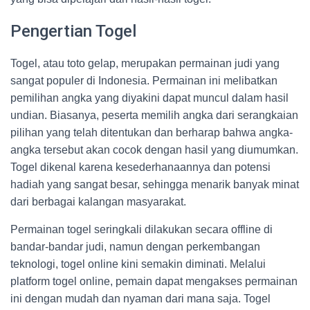
Pengertian Togel
Togel, atau toto gelap, merupakan permainan judi yang
sangat populer di Indonesia. Permainan ini melibatkan
pemilihan angka yang diyakini dapat muncul dalam hasil
undian. Biasanya, peserta memilih angka dari serangkaian
pilihan yang telah ditentukan dan berharap bahwa angka-
angka tersebut akan cocok dengan hasil yang diumumkan.
Togel dikenal karena kesederhanaannya dan potensi
hadiah yang sangat besar, sehingga menarik banyak minat
dari berbagai kalangan masyarakat.
Permainan togel seringkali dilakukan secara offline di
bandar-bandar judi, namun dengan perkembangan
teknologi, togel online kini semakin diminati. Melalui
platform togel online, pemain dapat mengakses permainan
ini dengan mudah dan nyaman dari mana saja. Togel