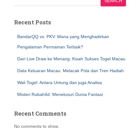
SEARCH
Recent Posts
BandarQQ vs. PKV: Mana yang Menghadirkan
Pengalaman Permainan Terbaik?
Dari Live Draw ke Menang: Kisah Sukses Togel Macau
Data Keluaran Macau: Melacak Pola dan Tren Hadiah
Wali Togel: Antara Untung dan juga Analisa
Misteri Rubah4d: Menelusuri Dunia Fantasi
Recent Comments
No comments to show.