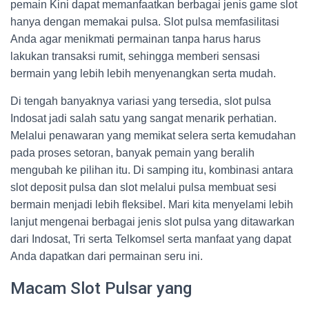
pemain Kini dapat memanfaatkan berbagai jenis game slot
hanya dengan memakai pulsa. Slot pulsa memfasilitasi
Anda agar menikmati permainan tanpa harus harus
lakukan transaksi rumit, sehingga memberi sensasi
bermain yang lebih lebih menyenangkan serta mudah.
Di tengah banyaknya variasi yang tersedia, slot pulsa
Indosat jadi salah satu yang sangat menarik perhatian.
Melalui penawaran yang memikat selera serta kemudahan
pada proses setoran, banyak pemain yang beralih
mengubah ke pilihan itu. Di samping itu, kombinasi antara
slot deposit pulsa dan slot melalui pulsa membuat sesi
bermain menjadi lebih fleksibel. Mari kita menyelami lebih
lanjut mengenai berbagai jenis slot pulsa yang ditawarkan
dari Indosat, Tri serta Telkomsel serta manfaat yang dapat
Anda dapatkan dari permainan seru ini.
Macam Slot Pulsar yang