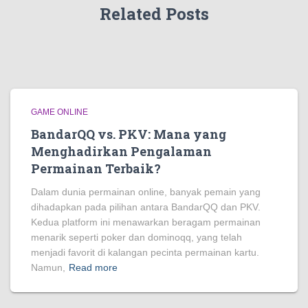
Related Posts
GAME ONLINE
BandarQQ vs. PKV: Mana yang
Menghadirkan Pengalaman
Permainan Terbaik?
Dalam dunia permainan online, banyak pemain yang
dihadapkan pada pilihan antara BandarQQ dan PKV.
Kedua platform ini menawarkan beragam permainan
menarik seperti poker dan dominoqq, yang telah
menjadi favorit di kalangan pecinta permainan kartu.
Namun,
Read more