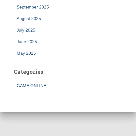
September 2025
August 2025
July 2025
June 2025
May 2025
Categories
GAME ONLINE