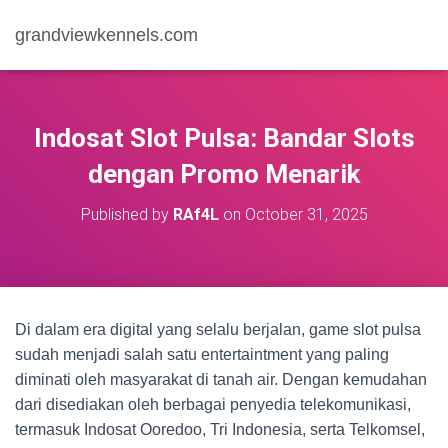
grandviewkennels.com
Indosat Slot Pulsa: Bandar Slots
dengan Promo Menarik
Published by
RAf4L
on
October 31, 2025
Di dalam era digital yang selalu berjalan, game slot pulsa
sudah menjadi salah satu entertaintment yang paling
diminati oleh masyarakat di tanah air. Dengan kemudahan
dari disediakan oleh berbagai penyedia telekomunikasi,
termasuk Indosat Ooredoo, Tri Indonesia, serta Telkomsel,