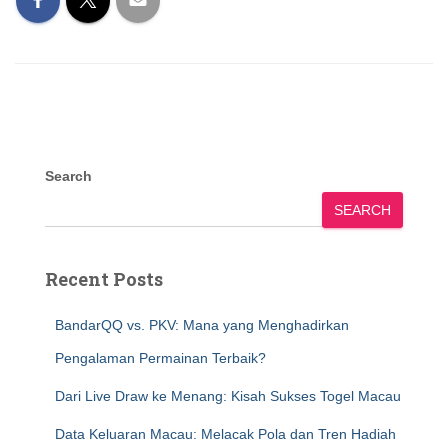
Search
SEARCH
Recent Posts
BandarQQ vs. PKV: Mana yang Menghadirkan
Pengalaman Permainan Terbaik?
Dari Live Draw ke Menang: Kisah Sukses Togel Macau
Data Keluaran Macau: Melacak Pola dan Tren Hadiah