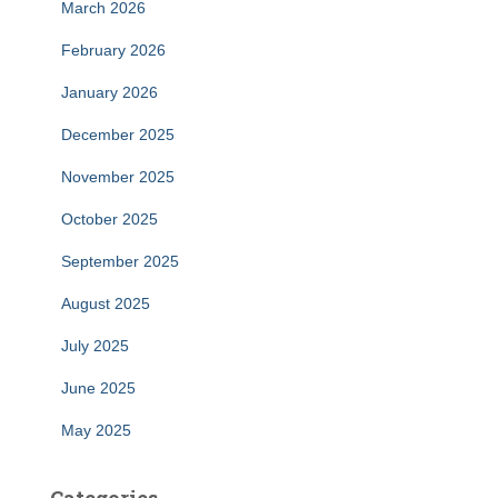
March 2026
February 2026
January 2026
December 2025
November 2025
October 2025
September 2025
August 2025
July 2025
June 2025
May 2025