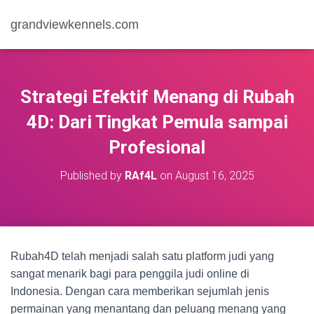
grandviewkennels.com
Strategi Efektif Menang di Rubah
4D: Dari Tingkat Pemula sampai
Profesional
Published by
RAf4L
on
August 16, 2025
Rubah4D telah menjadi salah satu platform judi yang
sangat menarik bagi para penggila judi online di
Indonesia. Dengan cara memberikan sejumlah jenis
permainan yang menantang dan peluang menang yang