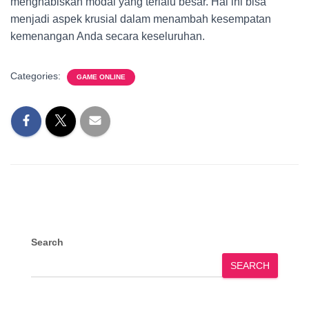
menghabiskan modal yang terlalu besar. Hal ini bisa
menjadi aspek krusial dalam menambah kesempatan
kemenangan Anda secara keseluruhan.
Categories:
GAME ONLINE
Search
SEARCH