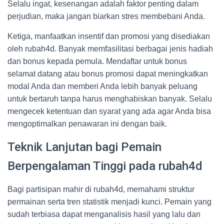
Selalu ingat, kesenangan adalah faktor penting dalam
perjudian, maka jangan biarkan stres membebani Anda.
Ketiga, manfaatkan insentif dan promosi yang disediakan
oleh rubah4d. Banyak memfasilitasi berbagai jenis hadiah
dan bonus kepada pemula. Mendaftar untuk bonus
selamat datang atau bonus promosi dapat meningkatkan
modal Anda dan memberi Anda lebih banyak peluang
untuk bertaruh tanpa harus menghabiskan banyak. Selalu
mengecek ketentuan dan syarat yang ada agar Anda bisa
mengoptimalkan penawaran ini dengan baik.
Teknik Lanjutan bagi Pemain
Berpengalaman Tinggi pada rubah4d
Bagi partisipan mahir di rubah4d, memahami struktur
permainan serta tren statistik menjadi kunci. Pemain yang
sudah terbiasa dapat menganalisis hasil yang lalu dan