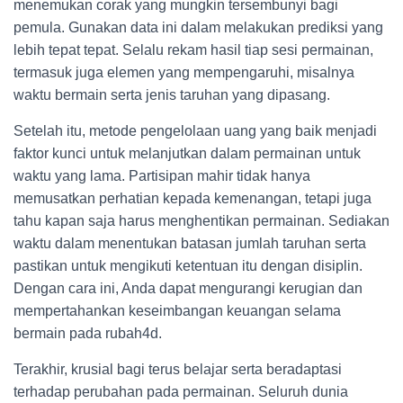
menemukan corak yang mungkin tersembunyi bagi
pemula. Gunakan data ini dalam melakukan prediksi yang
lebih tepat tepat. Selalu rekam hasil tiap sesi permainan,
termasuk juga elemen yang mempengaruhi, misalnya
waktu bermain serta jenis taruhan yang dipasang.
Setelah itu, metode pengelolaan uang yang baik menjadi
faktor kunci untuk melanjutkan dalam permainan untuk
waktu yang lama. Partisipan mahir tidak hanya
memusatkan perhatian kepada kemenangan, tetapi juga
tahu kapan saja harus menghentikan permainan. Sediakan
waktu dalam menentukan batasan jumlah taruhan serta
pastikan untuk mengikuti ketentuan itu dengan disiplin.
Dengan cara ini, Anda dapat mengurangi kerugian dan
mempertahankan keseimbangan keuangan selama
bermain pada rubah4d.
Terakhir, krusial bagi terus belajar serta beradaptasi
terhadap perubahan pada permainan. Seluruh dunia