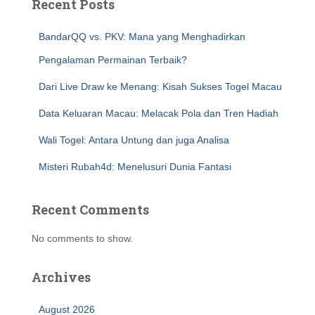
Recent Posts
BandarQQ vs. PKV: Mana yang Menghadirkan
Pengalaman Permainan Terbaik?
Dari Live Draw ke Menang: Kisah Sukses Togel Macau
Data Keluaran Macau: Melacak Pola dan Tren Hadiah
Wali Togel: Antara Untung dan juga Analisa
Misteri Rubah4d: Menelusuri Dunia Fantasi
Recent Comments
No comments to show.
Archives
August 2026