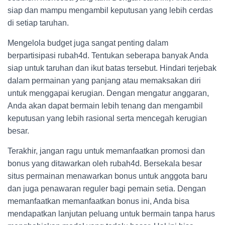
siap dan mampu mengambil keputusan yang lebih cerdas
di setiap taruhan.
Mengelola budget juga sangat penting dalam
berpartisipasi rubah4d. Tentukan seberapa banyak Anda
siap untuk taruhan dan ikut batas tersebut. Hindari terjebak
dalam permainan yang panjang atau memaksakan diri
untuk menggapai kerugian. Dengan mengatur anggaran,
Anda akan dapat bermain lebih tenang dan mengambil
keputusan yang lebih rasional serta mencegah kerugian
besar.
Terakhir, jangan ragu untuk memanfaatkan promosi dan
bonus yang ditawarkan oleh rubah4d. Bersekala besar
situs permainan menawarkan bonus untuk anggota baru
dan juga penawaran reguler bagi pemain setia. Dengan
memanfaatkan memanfaatkan bonus ini, Anda bisa
mendapatkan lanjutan peluang untuk bermain tanpa harus