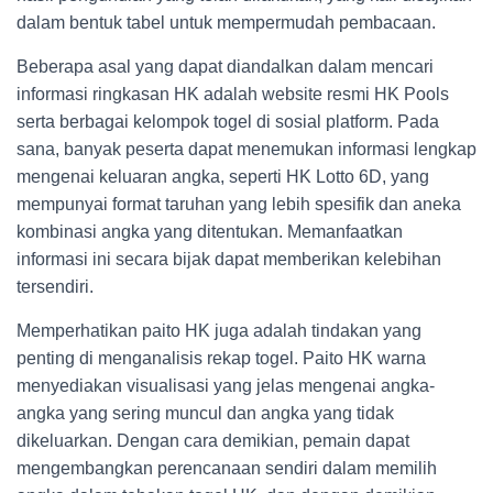
dalam bentuk tabel untuk mempermudah pembacaan.
Beberapa asal yang dapat diandalkan dalam mencari
informasi ringkasan HK adalah website resmi HK Pools
serta berbagai kelompok togel di sosial platform. Pada
sana, banyak peserta dapat menemukan informasi lengkap
mengenai keluaran angka, seperti HK Lotto 6D, yang
mempunyai format taruhan yang lebih spesifik dan aneka
kombinasi angka yang ditentukan. Memanfaatkan
informasi ini secara bijak dapat memberikan kelebihan
tersendiri.
Memperhatikan paito HK juga adalah tindakan yang
penting di menganalisis rekap togel. Paito HK warna
menyediakan visualisasi yang jelas mengenai angka-
angka yang sering muncul dan angka yang tidak
dikeluarkan. Dengan cara demikian, pemain dapat
mengembangkan perencanaan sendiri dalam memilih