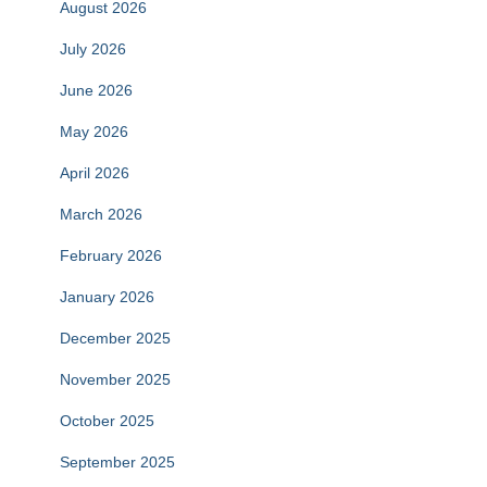
August 2026
July 2026
June 2026
May 2026
April 2026
March 2026
February 2026
January 2026
December 2025
November 2025
October 2025
September 2025