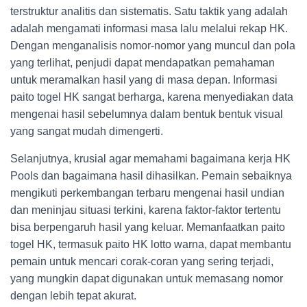
terstruktur analitis dan sistematis. Satu taktik yang adalah
adalah mengamati informasi masa lalu melalui rekap HK.
Dengan menganalisis nomor-nomor yang muncul dan pola
yang terlihat, penjudi dapat mendapatkan pemahaman
untuk meramalkan hasil yang di masa depan. Informasi
paito togel HK sangat berharga, karena menyediakan data
mengenai hasil sebelumnya dalam bentuk bentuk visual
yang sangat mudah dimengerti.
Selanjutnya, krusial agar memahami bagaimana kerja HK
Pools dan bagaimana hasil dihasilkan. Pemain sebaiknya
mengikuti perkembangan terbaru mengenai hasil undian
dan meninjau situasi terkini, karena faktor-faktor tertentu
bisa berpengaruh hasil yang keluar. Memanfaatkan paito
togel HK, termasuk paito HK lotto warna, dapat membantu
pemain untuk mencari corak-coran yang sering terjadi,
yang mungkin dapat digunakan untuk memasang nomor
dengan lebih tepat akurat.