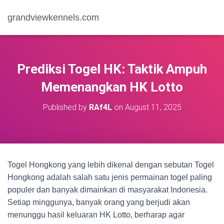
grandviewkennels.com
Prediksi Togel HK: Taktik Ampuh
Memenangkan HK Lotto
Published by
RAf4L
on
August 11, 2025
Togel Hongkong yang lebih dikenal dengan sebutan Togel
Hongkong adalah salah satu jenis permainan togel paling
populer dan banyak dimainkan di masyarakat Indonesia.
Setiap minggunya, banyak orang yang berjudi akan
menunggu hasil keluaran HK Lotto, berharap agar