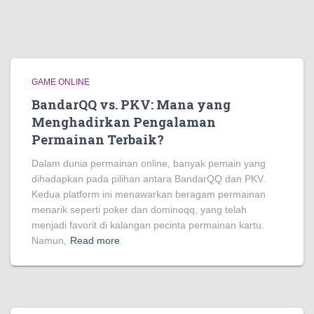
GAME ONLINE
BandarQQ vs. PKV: Mana yang
Menghadirkan Pengalaman
Permainan Terbaik?
Dalam dunia permainan online, banyak pemain yang
dihadapkan pada pilihan antara BandarQQ dan PKV.
Kedua platform ini menawarkan beragam permainan
menarik seperti poker dan dominoqq, yang telah
menjadi favorit di kalangan pecinta permainan kartu.
Namun,
Read more