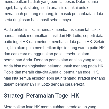
mendapatkan hadiah yang bernilai besar. Dalam dunia
togel, banyak strategi serta analisis dipakai untuk
menambah peluang menang, termasuk pemanfaatan data
serta ringkasan hasil-hasil sebelumnya.
Pada artikel ini, kami hendak membahas sejumlah taktik
handal untuk meramalkan hasil dari HK Lotto, seperti data
paito togel HK dan metode membaca data paito HK. Selain
itu, kita akan pula memberikan tips tentang warna paito HK
dan cara cara menggunakan paito tersebut dalam
permainan Anda. Dengan pemakaian analisa yang tepat,
Anda bisa meningkatkan peluang untuk menang pada HK
Pools dan meraih cita-cita Anda di permainan togel HK.
Mari kita semua eksplor lebih jauh tentang strategi menang
dalam permainan HK Lotto dengan cara efektif.
Strategi Peramalan Togel HK
Meramalkan lotto HK membutuhkan pendekatan yang