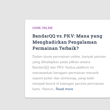
GAME ONLINE
BandarQQ vs. PKV: Mana yang
Menghadirkan Pengalaman
Permainan Terbaik?
Dalam dunia permainan online, banyak pemain
yang dihadapkan pada pilihan antara
BandarQQ dan PKV. Kedua platform ini
menawarkan beragam permainan menarik
seperti poker dan dominoqq, yang telah
menjadi favorit di kalangan pecinta permainan
kartu. Namun,
Read more