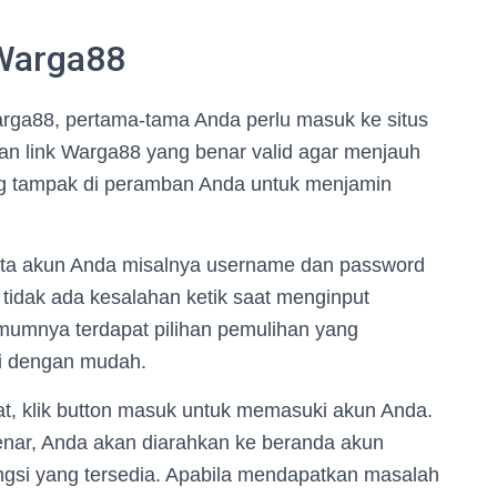
 Warga88
ga88, pertama-tama Anda perlu masuk ke situs
n link Warga88 yang benar valid agar menjauh
ang tampak di peramban Anda untuk menjamin
data akun Anda misalnya username dan password
 tidak ada kesalahan ketik saat menginput
 umumnya terdapat pilihan pemulihan yang
i dengan mudah.
at, klik button masuk untuk memasuki akun Anda.
enar, Anda akan diarahkan ke beranda akun
gsi yang tersedia. Apabila mendapatkan masalah