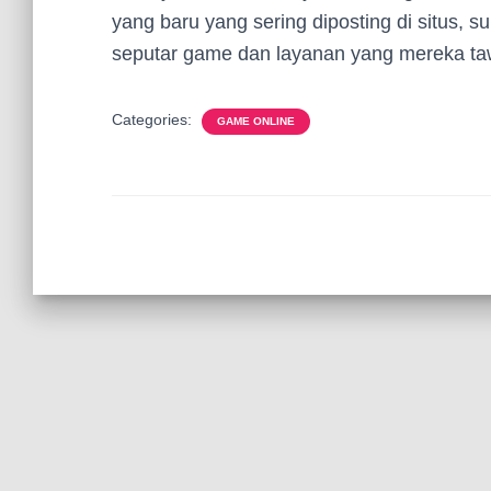
yang baru yang sering diposting di situs, s
seputar game dan layanan yang mereka ta
Categories:
GAME ONLINE