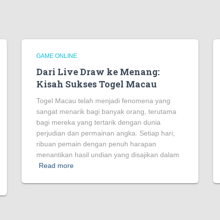
GAME ONLINE
Dari Live Draw ke Menang:
Kisah Sukses Togel Macau
Togel Macau telah menjadi fenomena yang
sangat menarik bagi banyak orang, terutama
bagi mereka yang tertarik dengan dunia
perjudian dan permainan angka. Setiap hari,
ribuan pemain dengan penuh harapan
menantikan hasil undian yang disajikan dalam
Read more