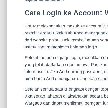
Cara Login ke Account
Untuk melaksanakan masuk ke account War
resmi Warga88. Yakinlah Anda menggunaka
dari website palsu. Cek kembali tautan y
safety saat mengakses halaman login.
Setelah berada di page login, masukkan 
yang telah daftarkan sebelumnya. Pastikan
informasi itu. Jika Anda hilang password,
membantu Anda mengatur ulang kata sand
Setelah semua data dilengkapi dengan tep
Jika setiap tahapan dilaksanakan secara b
Warga88 dan dapat menikmati beragam fun