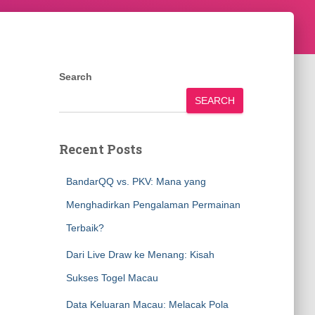
Search
SEARCH
Recent Posts
BandarQQ vs. PKV: Mana yang
Menghadirkan Pengalaman Permainan
Terbaik?
Dari Live Draw ke Menang: Kisah
Sukses Togel Macau
Data Keluaran Macau: Melacak Pola