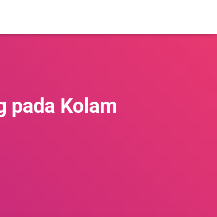
ng pada Kolam