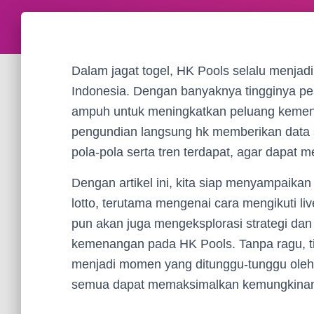
Dalam jagat togel, HK Pools selalu menjadi 
Indonesia. Dengan banyaknya tingginya pe
ampuh untuk meningkatkan peluang kemenang
pengundian langsung hk memberikan data s
pola-pola serta tren terdapat, agar dapat m
Dengan artikel ini, kita siap menyampaikan
lotto, terutama mengenai cara mengikuti l
pun akan juga mengeksplorasi strategi da
kemenangan pada HK Pools. Tanpa ragu, ti
menjadi momen yang ditunggu-tunggu oleh 
semua dapat memaksimalkan kemungkina