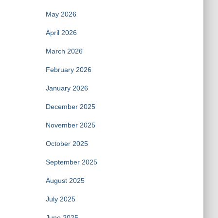
May 2026
April 2026
March 2026
February 2026
January 2026
December 2025
November 2025
October 2025
September 2025
August 2025
July 2025
June 2025