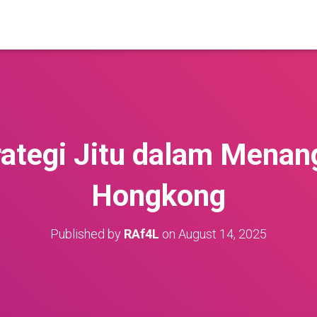
rategi Jitu dalam Mena
Hongkong
Published by
RAf4L
on
August 14, 2025