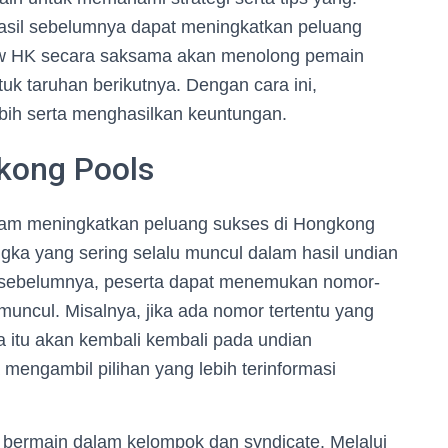
hasil sebelumnya dapat meningkatkan peluang
draw HK secara saksama akan menolong pemain
k taruhan berikutnya. Dengan cara ini,
bih serta menghasilkan keuntungan.
gkong Pools
alam meningkatkan peluang sukses di Hongkong
gka yang sering selalu muncul dalam hasil undian
sebelumnya, peserta dapat menemukan nomor-
uncul. Misalnya, jika ada nomor tertentu yang
 itu akan kembali kembali pada undian
 mengambil pilihan yang lebih terinformasi
lah bermain dalam kelompok dan syndicate. Melalui