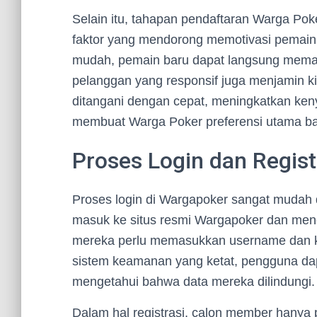
Selain itu, tahapan pendaftaran Warga Pok
faktor yang mendorong memotivasi pemain 
mudah, pemain baru dapat langsung memas
pelanggan yang responsif juga menjamin k
ditangani dengan cepat, meningkatkan ken
membuat Warga Poker preferensi utama bag
Proses Login dan Regist
Proses login di Wargapoker sangat mudah 
masuk ke situs resmi Wargapoker dan men
mereka perlu memasukkan username dan ka
sistem keamanan yang ketat, pengguna dap
mengetahui bahwa data mereka dilindungi.
Dalam hal registrasi, calon member hanya p