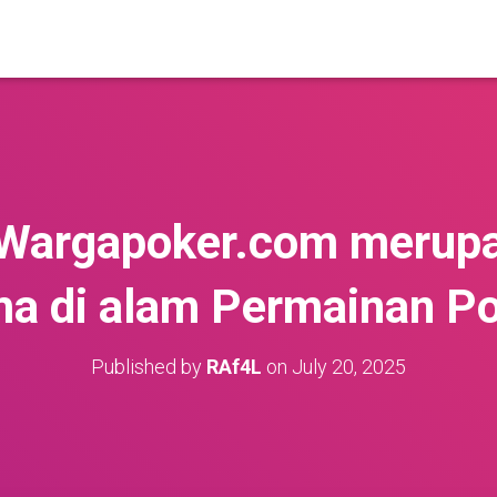
Wargapoker.com merupa
a di alam Permainan P
Published by
RAf4L
on
July 20, 2025