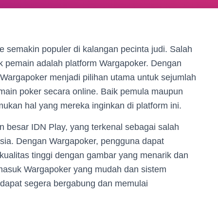
e semakin populer di kalangan pecinta judi. Salah
ak pemain adalah platform Wargapoker. Dengan
, Wargapoker menjadi pilihan utama untuk sejumlah
main poker secara online. Baik pemula maupun
n hal yang mereka inginkan di platform ini.
 besar IDN Play, yang terkenal sebagai salah
 Asia. Dengan Wargapoker, pengguna dapat
ualitas tinggi dengan gambar yang menarik dan
 masuk Wargapoker yang mudah dan sistem
 dapat segera bergabung dan memulai