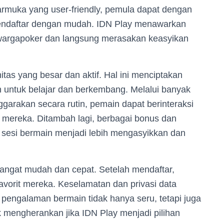
armuka yang user-friendly, pemula dapat dengan
endaftar dengan mudah. IDN Play menawarkan
wargapoker dan langsung merasakan keasyikan
itas yang besar dan aktif. Hal ini menciptakan
 untuk belajar dan berkembang. Melalui banyak
garakan secara rutin, pemain dapat berinteraksi
 mereka. Ditambah lagi, berbagai bonus dan
sesi bermain menjadi lebih mengasyikkan dan
sangat mudah dan cepat. Setelah mendaftar,
avorit mereka. Keselamatan dan privasi data
 pengalaman bermain tidak hanya seru, tetapi juga
 mengherankan jika IDN Play menjadi pilihan