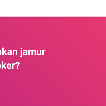
kan jamur
oker?