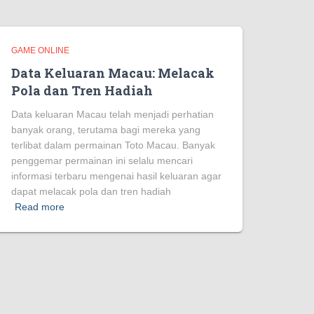
GAME ONLINE
Data Keluaran Macau: Melacak
Pola dan Tren Hadiah
Data keluaran Macau telah menjadi perhatian
banyak orang, terutama bagi mereka yang
terlibat dalam permainan Toto Macau. Banyak
penggemar permainan ini selalu mencari
informasi terbaru mengenai hasil keluaran agar
dapat melacak pola dan tren hadiah
Read more