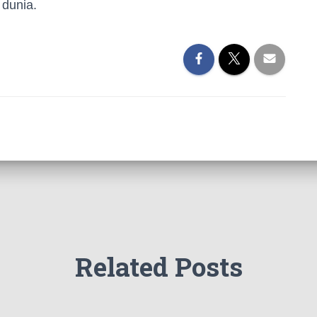
 dunia.
Related Posts