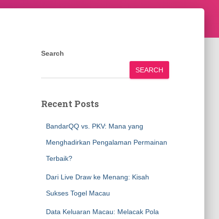
Search
SEARCH
Recent Posts
BandarQQ vs. PKV: Mana yang
Menghadirkan Pengalaman Permainan
Terbaik?
Dari Live Draw ke Menang: Kisah
Sukses Togel Macau
Data Keluaran Macau: Melacak Pola