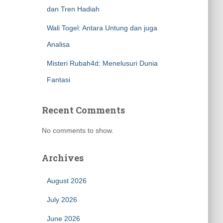
dan Tren Hadiah
Wali Togel: Antara Untung dan juga
Analisa
Misteri Rubah4d: Menelusuri Dunia
Fantasi
Recent Comments
No comments to show.
Archives
August 2026
July 2026
June 2026