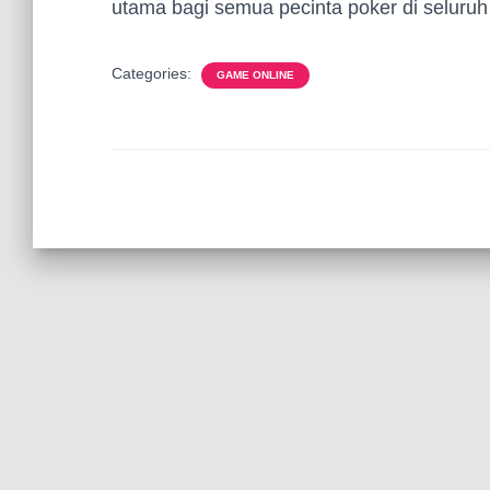
utama bagi semua pecinta poker di seluruh
Categories:
GAME ONLINE