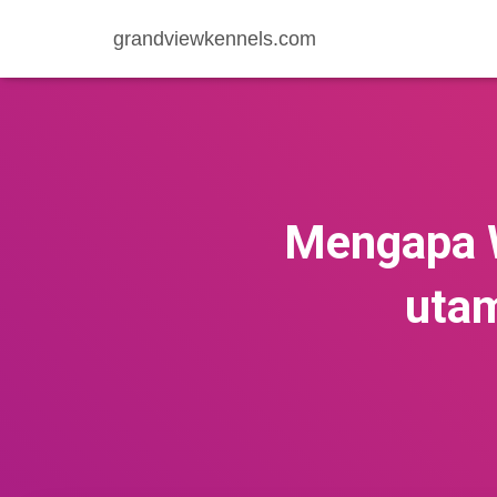
grandviewkennels.com
Mengapa 
utam