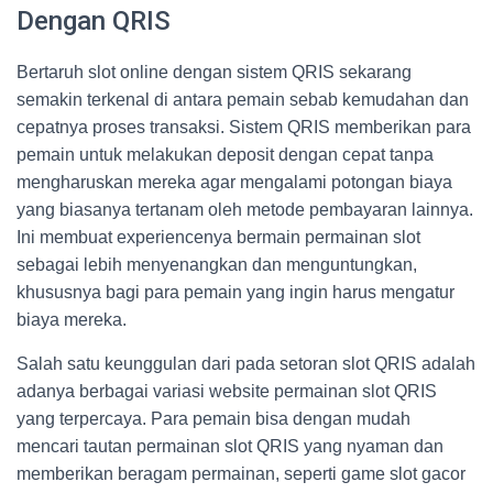
Dengan QRIS
Bertaruh slot online dengan sistem QRIS sekarang
semakin terkenal di antara pemain sebab kemudahan dan
cepatnya proses transaksi. Sistem QRIS memberikan para
pemain untuk melakukan deposit dengan cepat tanpa
mengharuskan mereka agar mengalami potongan biaya
yang biasanya tertanam oleh metode pembayaran lainnya.
Ini membuat experiencenya bermain permainan slot
sebagai lebih menyenangkan dan menguntungkan,
khususnya bagi para pemain yang ingin harus mengatur
biaya mereka.
Salah satu keunggulan dari pada setoran slot QRIS adalah
adanya berbagai variasi website permainan slot QRIS
yang terpercaya. Para pemain bisa dengan mudah
mencari tautan permainan slot QRIS yang nyaman dan
memberikan beragam permainan, seperti game slot gacor