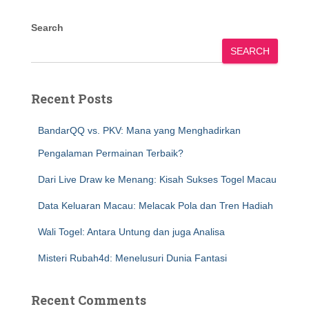
Search
SEARCH
Recent Posts
BandarQQ vs. PKV: Mana yang Menghadirkan
Pengalaman Permainan Terbaik?
Dari Live Draw ke Menang: Kisah Sukses Togel Macau
Data Keluaran Macau: Melacak Pola dan Tren Hadiah
Wali Togel: Antara Untung dan juga Analisa
Misteri Rubah4d: Menelusuri Dunia Fantasi
Recent Comments