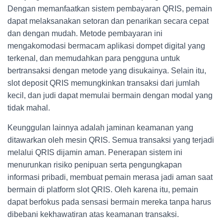
Dengan memanfaatkan sistem pembayaran QRIS, pemain
dapat melaksanakan setoran dan penarikan secara cepat
dan dengan mudah. Metode pembayaran ini
mengakomodasi bermacam aplikasi dompet digital yang
terkenal, dan memudahkan para pengguna untuk
bertransaksi dengan metode yang disukainya. Selain itu,
slot deposit QRIS memungkinkan transaksi dari jumlah
kecil, dan judi dapat memulai bermain dengan modal yang
tidak mahal.
Keunggulan lainnya adalah jaminan keamanan yang
ditawarkan oleh mesin QRIS. Semua transaksi yang terjadi
melalui QRIS dijamin aman. Penerapan sistem ini
menurunkan risiko penipuan serta pengungkapan
informasi pribadi, membuat pemain merasa jadi aman saat
bermain di platform slot QRIS. Oleh karena itu, pemain
dapat berfokus pada sensasi bermain mereka tanpa harus
dibebani kekhawatiran atas keamanan transaksi.