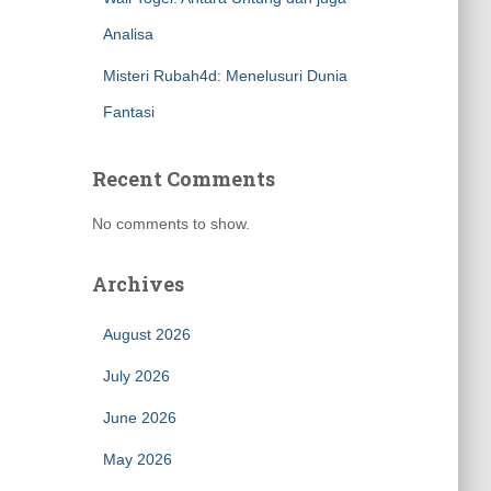
Analisa
Misteri Rubah4d: Menelusuri Dunia
Fantasi
Recent Comments
No comments to show.
Archives
August 2026
July 2026
June 2026
May 2026