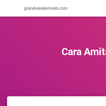
grandviewkennels.com
Cara Amit