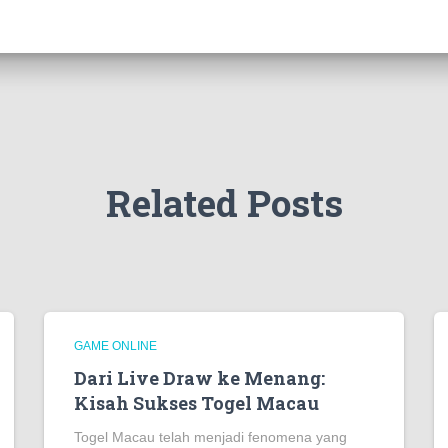
Related Posts
GAME ONLINE
Dari Live Draw ke Menang:
Kisah Sukses Togel Macau
Togel Macau telah menjadi fenomena yang