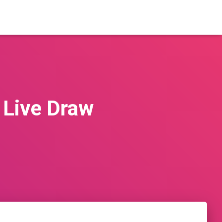
 Live Draw