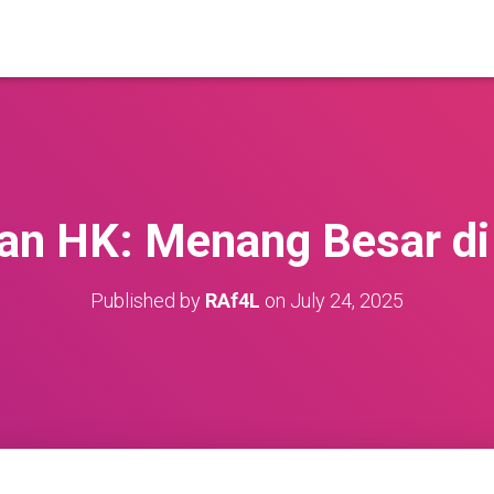
an HK: Menang Besar di
Published by
RAf4L
on
July 24, 2025