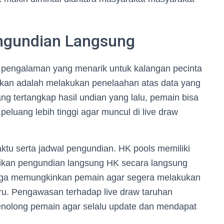
ngundian Langsung
 pengalaman yang menarik untuk kalangan pecinta
pkan adalah melakukan penelaahan atas data yang
ang tertangkap hasil undian yang lalu, pemain bisa
eluang lebih tinggi agar muncul di live draw
aktu serta jadwal pengundian. HK pools memiliki
ksikan pengundian langsung HK secara langsung
juga memungkinkan pemain agar segera melakukan
ru. Pengawasan terhadap live draw taruhan
nolong pemain agar selalu update dan mendapat