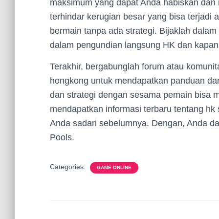
maksimum yang dapat Anda habiskan dan ik
terhindar kerugian besar yang bisa terjadi
bermain tanpa ada strategi. Bijaklah dala
dalam pengundian langsung HK dan kapan 
Terakhir, bergabunglah forum atau komun
hongkong untuk mendapatkan panduan dan 
dan strategi dengan sesama pemain bisa 
mendapatkan informasi terbaru tentang hk
Anda sadari sebelumnya. Dengan, Anda da
Pools.
Categories:
GAME ONLINE