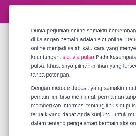
Dunia perjudian online semakin berkemban
di kalangan pemain adalah slot online. Den
online menjadi salah satu cara yang men
keuntungan.
slot via pulsa
Pada kesempatan 
pulsa, khususnya pilihan-pilihan yang tersed
tanpa potongan.
Dengan metode deposit yang semakin mudah,
pemain kini bisa menikmati permainan tanpa h
memberikan informasi tentang link slot puls
terbaik yang dapat Anda kunjungi untuk mul
dalam tentang pengalaman bermain slot on