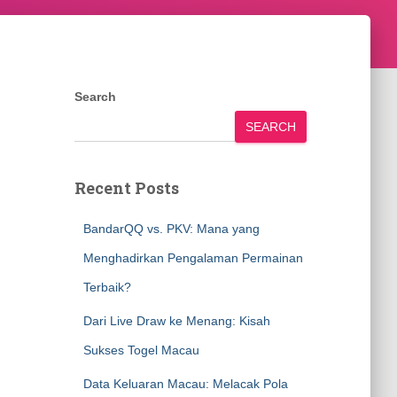
Search
SEARCH
Recent Posts
BandarQQ vs. PKV: Mana yang
Menghadirkan Pengalaman Permainan
Terbaik?
Dari Live Draw ke Menang: Kisah
Sukses Togel Macau
Data Keluaran Macau: Melacak Pola