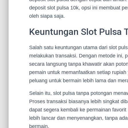
deposit slot pulsa 10k, opsi ini membuat 
oleh siapa saja.
Keuntungan Slot Pulsa 
Salah satu keuntungan utama dari slot pu
melakukan transaksi. Dengan metode ini, 
secara langsung tanpa khawatir akan poto
pemain untuk memanfaatkan setiap rupiah
peluang untuk bermain lebih lama dan mer
Selain itu, slot pulsa tanpa potongan men
Proses transaksi biasanya lebih singkat di
dapat segera kembali ke permainan favori
lebih lancar dan menyenangkan, tanpa a
bermain.