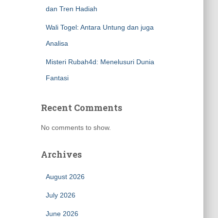
dan Tren Hadiah
Wali Togel: Antara Untung dan juga
Analisa
Misteri Rubah4d: Menelusuri Dunia
Fantasi
Recent Comments
No comments to show.
Archives
August 2026
July 2026
June 2026