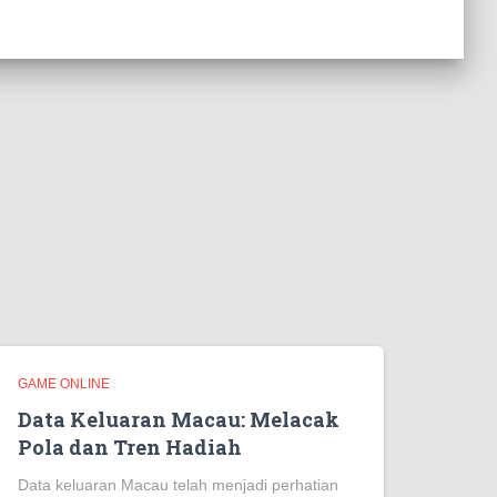
GAME ONLINE
Data Keluaran Macau: Melacak
Pola dan Tren Hadiah
Data keluaran Macau telah menjadi perhatian