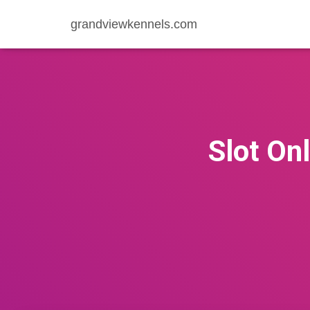
grandviewkennels.com
Slot On