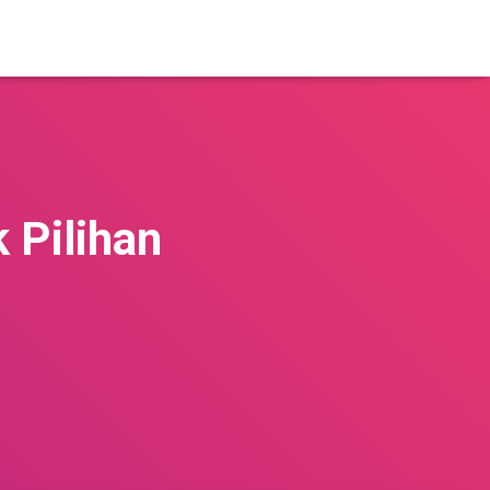
 Pilihan