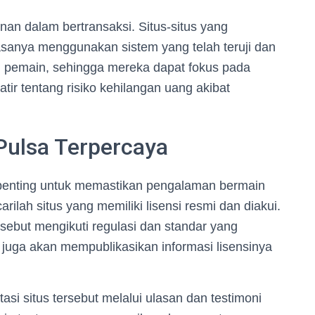
nan dalam bertransaksi. Situs-situs yang
asanya menggunakan sistem yang telah teruji dan
i pemain, sehingga mereka dapat fokus pada
ir tentang risiko kehilangan uang akibat
 Pulsa Terpercaya
t penting untuk memastikan pengalaman bermain
lah situs yang memiliki lisensi resmi dan diakui.
ersebut mengikuti regulasi dan standar yang
 juga akan mempublikasikan informasi lisensinya
asi situs tersebut melalui ulasan dan testimoni