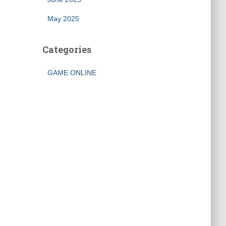
May 2025
Categories
GAME ONLINE