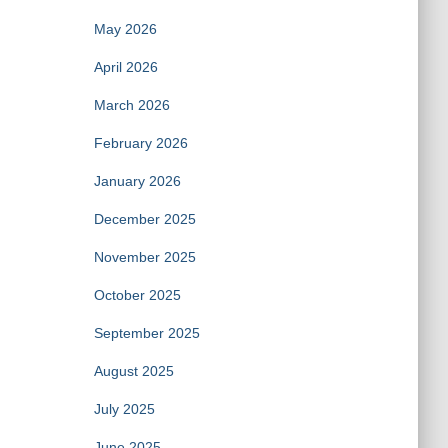
May 2026
April 2026
March 2026
February 2026
January 2026
December 2025
November 2025
October 2025
September 2025
August 2025
July 2025
June 2025