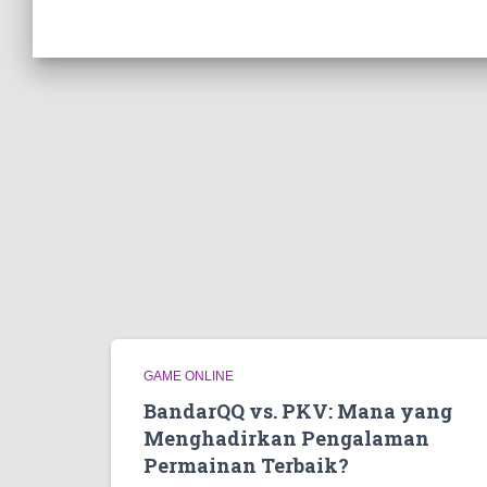
GAME ONLINE
BandarQQ vs. PKV: Mana yang
Menghadirkan Pengalaman
Permainan Terbaik?