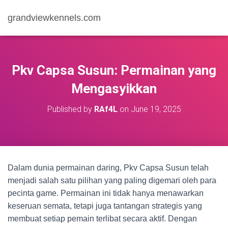
grandviewkennels.com
Pkv Capsa Susun: Permainan yang
Mengasyikkan
Published by
RAf4L
on
June 19, 2025
Dalam dunia permainan daring, Pkv Capsa Susun telah
menjadi salah satu pilihan yang paling digemari oleh para
pecinta game. Permainan ini tidak hanya menawarkan
keseruan semata, tetapi juga tantangan strategis yang
membuat setiap pemain terlibat secara aktif. Dengan