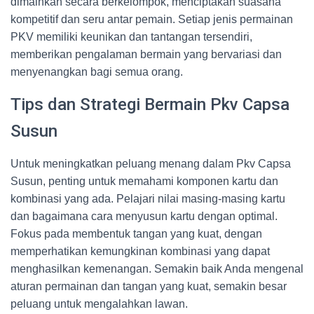
dimainkan secara berkelompok, menciptakan suasana
kompetitif dan seru antar pemain. Setiap jenis permainan
PKV memiliki keunikan dan tantangan tersendiri,
memberikan pengalaman bermain yang bervariasi dan
menyenangkan bagi semua orang.
Tips dan Strategi Bermain Pkv Capsa
Susun
Untuk meningkatkan peluang menang dalam Pkv Capsa
Susun, penting untuk memahami komponen kartu dan
kombinasi yang ada. Pelajari nilai masing-masing kartu
dan bagaimana cara menyusun kartu dengan optimal.
Fokus pada membentuk tangan yang kuat, dengan
memperhatikan kemungkinan kombinasi yang dapat
menghasilkan kemenangan. Semakin baik Anda mengenal
aturan permainan dan tangan yang kuat, semakin besar
peluang untuk mengalahkan lawan.