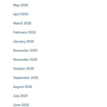
May 2026
April 2026
March 2026
February 2026
January 2026
December 2025
November 2025
October 2025
September 2025
August 2025
July 2025
June 2025