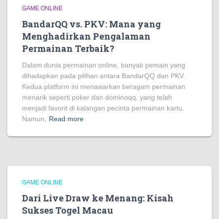
GAME ONLINE
BandarQQ vs. PKV: Mana yang
Menghadirkan Pengalaman
Permainan Terbaik?
Dalam dunia permainan online, banyak pemain yang
dihadapkan pada pilihan antara BandarQQ dan PKV.
Kedua platform ini menawarkan beragam permainan
menarik seperti poker dan dominoqq, yang telah
menjadi favorit di kalangan pecinta permainan kartu.
Namun,
Read more
GAME ONLINE
Dari Live Draw ke Menang: Kisah
Sukses Togel Macau