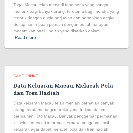
Togel Macau telah menjadi fenomena yang sangat
menarik bagi banyak orang, terutama bagi mereka yang
tertarik dengan dunia perjudian dan permainan angka.
Setiap hari, ribuan pemain dengan penuh harapan
menantikan hasil undian yang disajikan dalam
Read more
GAME ONLINE
Data Keluaran Macau: Melacak Pola
dan Tren Hadiah
Data keluaran Macau telah menjadi perhatian banyak
orang, terutama bagi mereka yang terlibat dalam
permainan Toto Macau. Banyak penggemar permainan
ini selalu mencari informasi terbaru mengenai hasil
keluaran agar dapat melacak pola dan tren hadiah