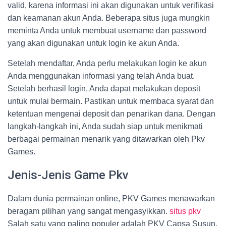
valid, karena informasi ini akan digunakan untuk verifikasi
dan keamanan akun Anda. Beberapa situs juga mungkin
meminta Anda untuk membuat username dan password
yang akan digunakan untuk login ke akun Anda.
Setelah mendaftar, Anda perlu melakukan login ke akun
Anda menggunakan informasi yang telah Anda buat.
Setelah berhasil login, Anda dapat melakukan deposit
untuk mulai bermain. Pastikan untuk membaca syarat dan
ketentuan mengenai deposit dan penarikan dana. Dengan
langkah-langkah ini, Anda sudah siap untuk menikmati
berbagai permainan menarik yang ditawarkan oleh Pkv
Games.
Jenis-Jenis Game Pkv
Dalam dunia permainan online, PKV Games menawarkan
beragam pilihan yang sangat mengasyikkan.
situs pkv
Salah satu yang paling populer adalah PKV Capsa Susun,